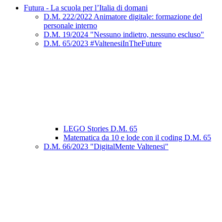
Futura - La scuola per l’Italia di domani
D.M. 222/2022 Animatore digitale: formazione del
personale interno
D.M. 19/2024 "Nessuno indietro, nessuno escluso"
D.M. 65/2023 #ValtenesiInTheFuture
LEGO Stories D.M. 65
Matematica da 10 e lode con il coding D.M. 65
D.M. 66/2023 "DigitalMente Valtenesi"