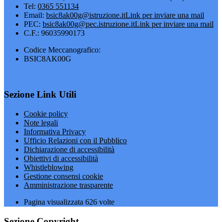
Tel:
0365 551134
Email:
bsic8ak00g@istruzione.it
Link per inviare una mail
PEC:
bsic8ak00g@pec.istruzione.it
Link per inviare una mail
C.F.: 96035990173
Codice Meccanografico:
BSIC8AK00G
Sezione Link Utili
Cookie policy
Note legali
Informativa Privacy
Ufficio Relazioni con il Pubblico
Dichiarazione di accessibilità
Obiettivi di accessibilità
Whistleblowing
Gestione consensi cookie
Amministrazione trasparente
Pagina visualizzata
626
volte
Sezione Copyright