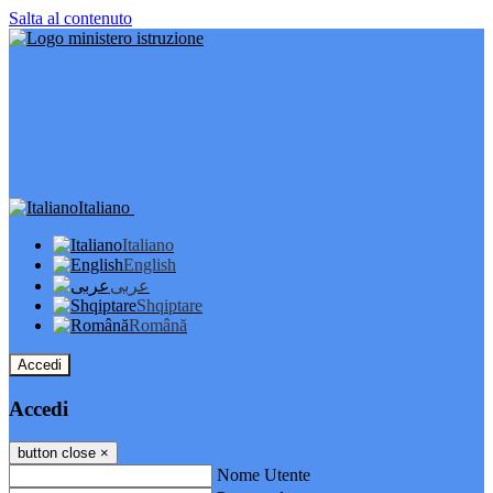
Salta al contenuto
Italiano
Italiano
English
عربى
Shqiptare
Română
Accedi
Accedi
button close
×
Nome Utente