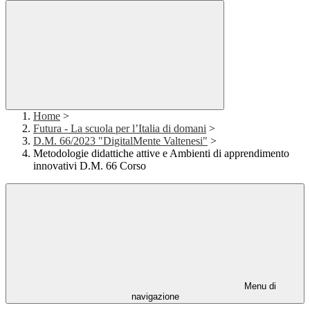
Home
>
Futura - La scuola per l’Italia di domani
>
D.M. 66/2023 "DigitalMente Valtenesi"
>
Metodologie didattiche attive e Ambienti di apprendimento
innovativi D.M. 66 Corso
Menu di
navigazione