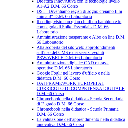
Didattica InnovAttiva con le tecnologie livello
A1-A2 D.M. 66 Corso
DST "Diventiamo registi di sogni: creiamo film
animati!" D.M. 66 Laboratorio
Il coding visto con gli occhi di un bambino e in
compagnia di Spike Essential - D.M. 66
Laboratorio
Amministrazione trasparente e Albo on line D.M.
66 Laboratorio
Alla scoperta del sito web: approfondimenti
sull’uso del CMS e dei servizi evoluti
PRW/WBRPF D.M. 66 Laboratorio
Amministrazione digitale: CAD e prassi
operative D.M. 66 Laboratorio
Google Fogli: nel lavoro d'ufficio e nella
didattica D.M. 66 Corso
DAI FRAMEWORK EUROPEI AL
CURRICOLO DI COMPETENZA DIGITALE
D.M. 66 Corso
Chromebook nella didattica - Scuola Secondaria
di I° grado D.M. 66 Corso
Chromebook nella didattica - Scuola Primaria
D.M. 66 Corso
La valutazione dell’apprendimento nella didattica
innovativa D.M. 66 Corso