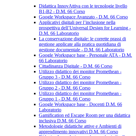
Didattica InnovAttiva con le tecnologie livello
B1-B2 - D.M. 66 Corso
Google Workspace Avanzato - D.M. 66 Corso
Applicativi digitali per l’inclusione nella
prospettiva dell’Universal Design for Learning -
D.M. 66 Laboratorio
La conservazione digitale: le corrette prassi di
gestione applicate alla pratica quotidiana di
gestione documentale - D.M. 66 Laboratorio
Google Workspace base - Personale ATA - D.M.
66 Laboratorio
Cittadinanza Digitale - D.M. 66 Corso
Utilizzo didattico dei monitor Promethean -
Gruppo 3 - D.M. 66 Corso
Utilizzo didattico dei monitor Promethean -
Gruppo 2 - D.M. 66 Corso
Utilizzo didattico dei monitor Promethean -
Gruppo 1 - D.M. 66 Corso
Google Workspace base - Docenti D.M. 66
Laboratorio
Gamification ed Escape Room per una didattica
inclusiva D.M. 66 Corso
Metodologie didattiche attive e Ambienti di
apprendimento innovativi D.M. 66 Corso