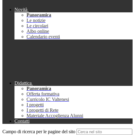
Novità
Panoramica
Le notizie
Le circolari
Albo online
Calendario eventi
Didattica
Panoramica
Offerta formativa
Curricolo IC Valtenesi
I progetti
I progetti di Rete
Materiale Accoglienza Alunni
Contatti
Campo di ricerca per le pagine del sito