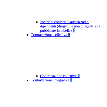
Incarichi conferiti e autorizzati ai
dipendenti (dirigenti e non dirigenti) (da
pubblicare in tabelle)
7
Contrattazione collettiva
2
Contrattazione collettiva
2
Contrattazione integrativa
7