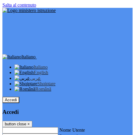
Salta al contenuto
Italiano
Italiano
English
عربى
Shqiptare
Română
Accedi
Accedi
button close
×
Nome Utente