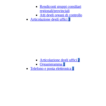
Rendiconti gruppi consiliari
regionali/provinciali
Atti degli organi di controllo
Articolazione degli uffici
3
Articolazione degli uffici
2
Organigramma
1
Telefono e posta elettronica
1