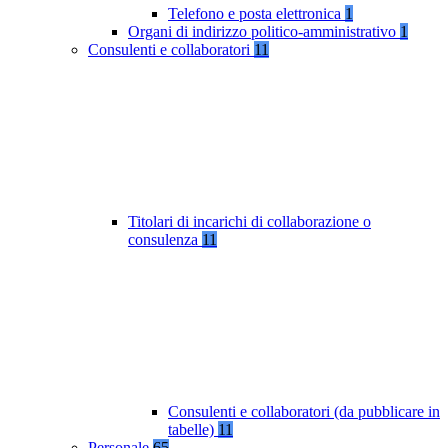
Telefono e posta elettronica
1
Organi di indirizzo politico-amministrativo
1
Consulenti e collaboratori
11
Titolari di incarichi di collaborazione o
consulenza
11
Consulenti e collaboratori (da pubblicare in
tabelle)
11
Personale
65