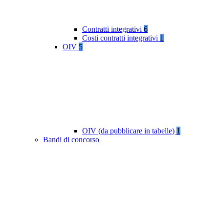
Contratti integrativi
6
Costi contratti integrativi
1
OIV
5
OIV (da pubblicare in tabelle)
1
Bandi di concorso