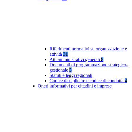
Riferimenti normativi su organizzazione e
attività
31
Atti amministrativi generali
8
Documenti di programmazione strategico-
gestionale
3
Statuti e leggi regionali
Codice disciplinare e codice di condotta
4
Oneri informativi per cittadini e imprese