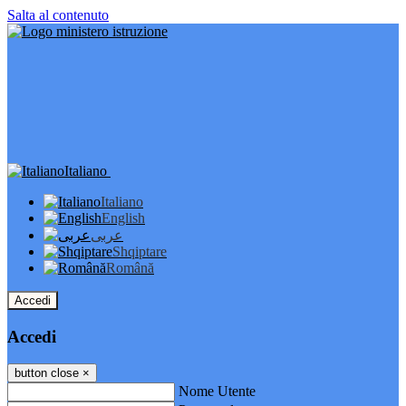
Salta al contenuto
Italiano
Italiano
English
عربى
Shqiptare
Română
Accedi
Accedi
button close
×
Nome Utente