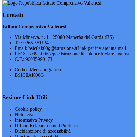
Istituto Comprensivo Valtenesi
Contatti
Istituto Comprensivo Valtenesi
Via Minerva, n. 1 - 25080 Manerba del Garda (BS)
Tel:
0365 551134
Email:
bsic8ak00g@istruzione.it
Link per inviare una mail
PEC:
bsic8ak00g@pec.istruzione.it
Link per inviare una mail
C.F.: 96035990173
Codice Meccanografico:
BSIC8AK00G
Sezione Link Utili
Cookie policy
Note legali
Informativa Privacy
Ufficio Relazioni con il Pubblico
Dichiarazione di accessibilità
Obiettivi di accessibilità