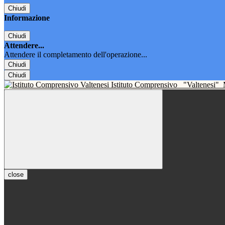
Chiudi
Informazione
Chiudi
Attendere...
Attendere il completamento dell'operazione...
Chiudi
Chiudi
Istituto Comprensivo
"Valtenesi"
close