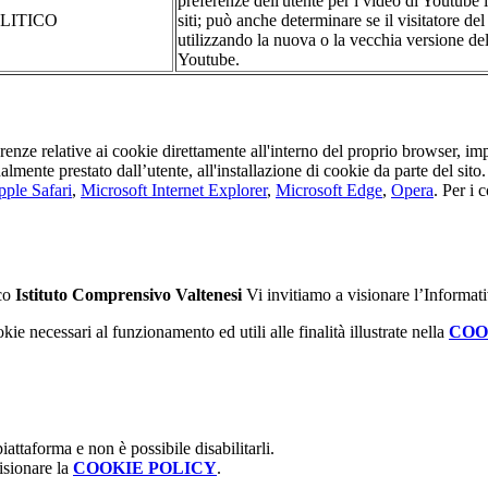
preferenze dell'utente per i video di Youtube 
LITICO
siti; può anche determinare se il visitatore del
utilizzando la nuova o la vecchia versione dell
Youtube.
erenze relative ai cookie direttamente all'interno del proprio browser, im
tualmente prestato dall’utente, all'installazione di cookie da parte del si
ple Safari
,
Microsoft Internet Explorer
,
Microsoft Edge
,
Opera
. Per i 
ico
Istituto Comprensivo Valtenesi
Vi invitiamo a visionare l’Informat
kie necessari al funzionamento ed utili alle finalità illustrate nella
COO
attaforma e non è possibile disabilitarli.
isionare la
COOKIE POLICY
.