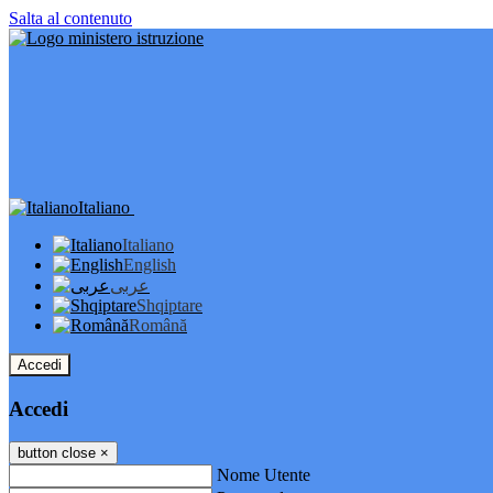
Salta al contenuto
Italiano
Italiano
English
عربى
Shqiptare
Română
Accedi
Accedi
button close
×
Nome Utente