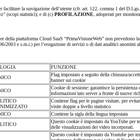
r facilitare la navigazione dell’utente (cfr. art. 122, comma 1 del D.Lgs
o” (scopi statistici); e di (c)
PROFILAZIONE
, adoperati per monitor
re della piattaforma Cloud SaaS “PrimaVisioneWeb” non prevedono la regi
2003 e s.m.i.) per l’erogazione di servizi o di dati analitici anonimi al 
OLOGIA
FUNZIONE
Flag impostato a seguito della chiusura/accet
NICO
banner sui cookie
Cookie di sessione: garantisce la persistenza 
NICO
informazioni lato server a fronte di nuove rich
LITICO
Contiene flag per le pagine visitate, per evita
NIMIZZATO
visite doppie a livello statistico
NICO
Contiene la sigla della lingua impostata
Questo cookie è impostato da YouTube per te
LITICO
delle visualizzazioni dei video incorporati.
Questo cookie è impostato da Youtube per ten