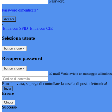
Password
Password dimenticata?
-
Entra con SPID
Entra con CIE
Seleziona utente
button close
×
Recupero password
button close
×
E-mail
Verrà inviato un messaggio all'indirizz
E-mail inviata, si prega di controllare la casella di posta elettronica!
Errore
Chiudi
Successo