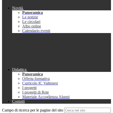
Novità
Panoramica
Le notizie
Le circolari
Albo online
Calendario eventi
Didattica
Panoramica
Offerta formativa
Curricolo IC Valtenesi
I progetti
I progetti di Rete
Materiale Accoglienza Alunni
Contatti
Campo di ricerca per le pagine del sito