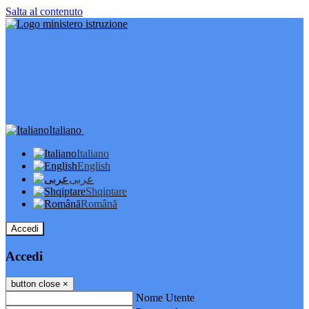
Salta al contenuto
Italiano
Italiano
English
عربى
Shqiptare
Română
Accedi
Accedi
button close
×
Nome Utente