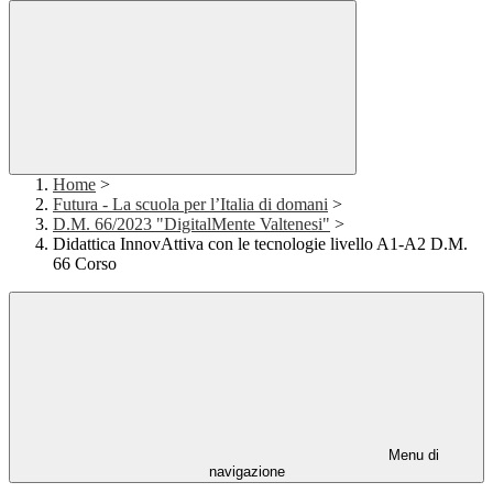
Home
>
Futura - La scuola per l’Italia di domani
>
D.M. 66/2023 "DigitalMente Valtenesi"
>
Didattica InnovAttiva con le tecnologie livello A1-A2 D.M.
66 Corso
Menu di
navigazione