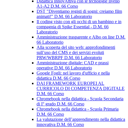
Didattica InnovAttiva con le tecnologie livello
A1-A2 D.M. 66 Corso
DST "Diventiamo registi di sogni: creiamo film
animati!" D.M. 66 Laboratorio
Il coding visto con gli occhi di un bambino e in
compagnia di Spike Essential - D.M. 66
Laboratorio
Amministrazione trasparente e Albo on line D.M.
66 Laboratorio
Alla scoperta del sito web: approfondimenti
sull’uso del CMS e dei servizi evoluti
PRW/WBRPF D.M. 66 Laboratorio
Amministrazione digitale: CAD e prassi
operative D.M. 66 Laboratorio
Google Fogli: nel lavoro d'ufficio e nella
didattica D.M. 66 Corso
DAI FRAMEWORK EUROPEI AL
CURRICOLO DI COMPETENZA DIGITALE
D.M. 66 Corso
Chromebook nella didattica - Scuola Secondaria
di I° grado D.M. 66 Corso
Chromebook nella didattica - Scuola Primaria
D.M. 66 Corso
La valutazione dell’apprendimento nella didattica
innovativa D.M. 66 Corso