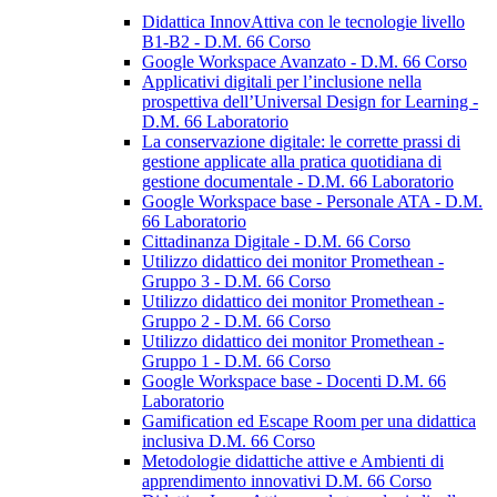
Didattica InnovAttiva con le tecnologie livello
B1-B2 - D.M. 66 Corso
Google Workspace Avanzato - D.M. 66 Corso
Applicativi digitali per l’inclusione nella
prospettiva dell’Universal Design for Learning -
D.M. 66 Laboratorio
La conservazione digitale: le corrette prassi di
gestione applicate alla pratica quotidiana di
gestione documentale - D.M. 66 Laboratorio
Google Workspace base - Personale ATA - D.M.
66 Laboratorio
Cittadinanza Digitale - D.M. 66 Corso
Utilizzo didattico dei monitor Promethean -
Gruppo 3 - D.M. 66 Corso
Utilizzo didattico dei monitor Promethean -
Gruppo 2 - D.M. 66 Corso
Utilizzo didattico dei monitor Promethean -
Gruppo 1 - D.M. 66 Corso
Google Workspace base - Docenti D.M. 66
Laboratorio
Gamification ed Escape Room per una didattica
inclusiva D.M. 66 Corso
Metodologie didattiche attive e Ambienti di
apprendimento innovativi D.M. 66 Corso