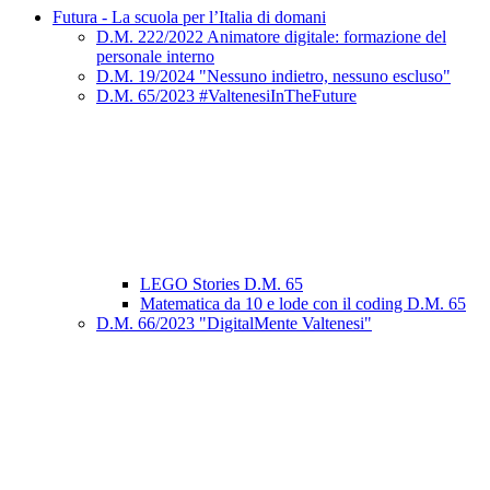
Futura - La scuola per l’Italia di domani
D.M. 222/2022 Animatore digitale: formazione del
personale interno
D.M. 19/2024 "Nessuno indietro, nessuno escluso"
D.M. 65/2023 #ValtenesiInTheFuture
LEGO Stories D.M. 65
Matematica da 10 e lode con il coding D.M. 65
D.M. 66/2023 "DigitalMente Valtenesi"