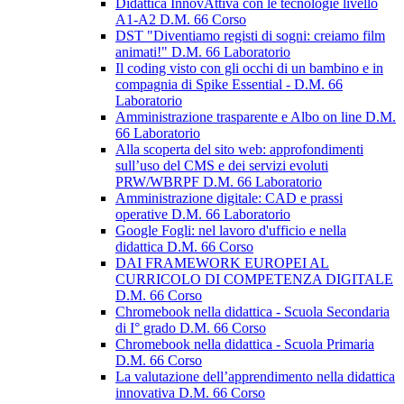
Didattica InnovAttiva con le tecnologie livello
A1-A2 D.M. 66 Corso
DST "Diventiamo registi di sogni: creiamo film
animati!" D.M. 66 Laboratorio
Il coding visto con gli occhi di un bambino e in
compagnia di Spike Essential - D.M. 66
Laboratorio
Amministrazione trasparente e Albo on line D.M.
66 Laboratorio
Alla scoperta del sito web: approfondimenti
sull’uso del CMS e dei servizi evoluti
PRW/WBRPF D.M. 66 Laboratorio
Amministrazione digitale: CAD e prassi
operative D.M. 66 Laboratorio
Google Fogli: nel lavoro d'ufficio e nella
didattica D.M. 66 Corso
DAI FRAMEWORK EUROPEI AL
CURRICOLO DI COMPETENZA DIGITALE
D.M. 66 Corso
Chromebook nella didattica - Scuola Secondaria
di I° grado D.M. 66 Corso
Chromebook nella didattica - Scuola Primaria
D.M. 66 Corso
La valutazione dell’apprendimento nella didattica
innovativa D.M. 66 Corso