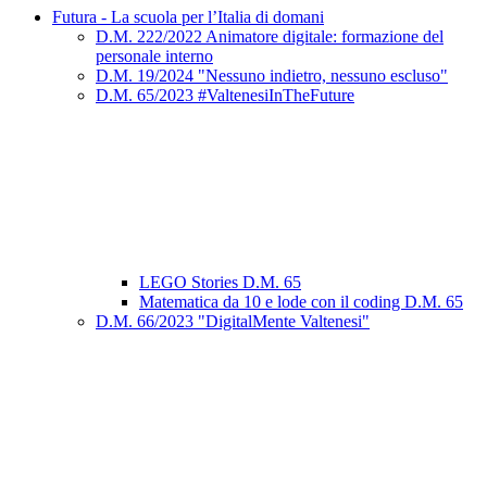
Futura - La scuola per l’Italia di domani
D.M. 222/2022 Animatore digitale: formazione del
personale interno
D.M. 19/2024 "Nessuno indietro, nessuno escluso"
D.M. 65/2023 #ValtenesiInTheFuture
LEGO Stories D.M. 65
Matematica da 10 e lode con il coding D.M. 65
D.M. 66/2023 "DigitalMente Valtenesi"