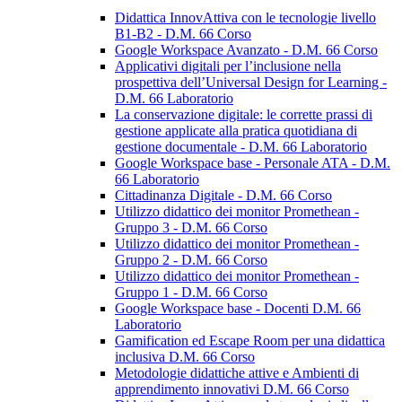
Didattica InnovAttiva con le tecnologie livello
B1-B2 - D.M. 66 Corso
Google Workspace Avanzato - D.M. 66 Corso
Applicativi digitali per l’inclusione nella
prospettiva dell’Universal Design for Learning -
D.M. 66 Laboratorio
La conservazione digitale: le corrette prassi di
gestione applicate alla pratica quotidiana di
gestione documentale - D.M. 66 Laboratorio
Google Workspace base - Personale ATA - D.M.
66 Laboratorio
Cittadinanza Digitale - D.M. 66 Corso
Utilizzo didattico dei monitor Promethean -
Gruppo 3 - D.M. 66 Corso
Utilizzo didattico dei monitor Promethean -
Gruppo 2 - D.M. 66 Corso
Utilizzo didattico dei monitor Promethean -
Gruppo 1 - D.M. 66 Corso
Google Workspace base - Docenti D.M. 66
Laboratorio
Gamification ed Escape Room per una didattica
inclusiva D.M. 66 Corso
Metodologie didattiche attive e Ambienti di
apprendimento innovativi D.M. 66 Corso