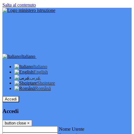
Salta al contenuto
Italiano
Italiano
English
عربى
Shqiptare
Română
Accedi
Accedi
button close
×
Nome Utente