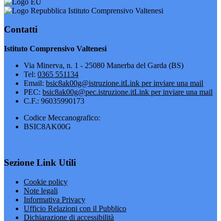
Istituto Comprensivo Valtenesi
Contatti
Istituto Comprensivo Valtenesi
Via Minerva, n. 1 - 25080 Manerba del Garda (BS)
Tel:
0365 551134
Email:
bsic8ak00g@istruzione.it
Link per inviare una mail
PEC:
bsic8ak00g@pec.istruzione.it
Link per inviare una mail
C.F.: 96035990173
Codice Meccanografico:
BSIC8AK00G
Sezione Link Utili
Cookie policy
Note legali
Informativa Privacy
Ufficio Relazioni con il Pubblico
Dichiarazione di accessibilità