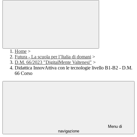
Home
>
Futura - La scuola per l’Italia di domani
>
D.M. 66/2023 "DigitalMente Valtenesi"
>
Didattica InnovAttiva con le tecnologie livello B1-B2 - D.M.
66 Corso
Menu di
navigazione