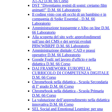
A1-A2 D.M. 66 Corso
DST "Diventiamo registi di sogni: creiamo film
animati!" D.M. 66 Laboratorio
Il coding visto con gli occhi di un bambino e in
compagnia di Spike Essential - D.M. 66
Laboratorio
Amministrazione trasparente e Albo on line D.M.
66 Laboratorio
Alla scoperta del sito web: approfondimenti
sull’uso del CMS e dei servizi evoluti
PRW/WBRPF D.M. 66 Laboratorio
Amministrazione digitale: CAD e prassi
operative D.M. 66 Laboratorio
Google Fogli: nel lavoro d'ufficio e nella
didattica D.M. 66 Corso
DAI FRAMEWORK EUROPEI AL
CURRICOLO DI COMPETENZA DIGITALE
D.M. 66 Corso
Chromebook nella didattica - Scuola Secondaria
di I° grado D.M. 66 Corso
Chromebook nella didattica - Scuola Primaria
D.M. 66 Corso
La valutazione dell’apprendimento nella didattica
innovativa D.M. 66 Corso
SEL Social and Emotional Learning: per una