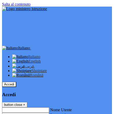
Salta al contenuto
Italiano
Italiano
English
عربى
Shqiptare
Română
Accedi
Accedi
button close
×
Nome Utente