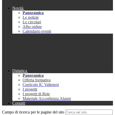
Novità
Panoramica
Le notizie
Le circolari
Albo online
Calendario eventi
Didattica
Panoramica
Offerta formativa
Curricolo IC Valtenesi
I progetti
I progetti di Rete
Materiale Accoglienza Alunni
Contatti
Campo di ricerca per le pagine del sito