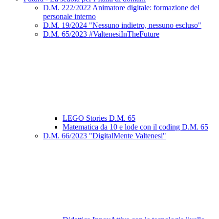
D.M. 222/2022 Animatore digitale: formazione del
personale interno
D.M. 19/2024 "Nessuno indietro, nessuno escluso"
D.M. 65/2023 #ValtenesiInTheFuture
LEGO Stories D.M. 65
Matematica da 10 e lode con il coding D.M. 65
D.M. 66/2023 "DigitalMente Valtenesi"