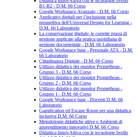
Didattica InnovAttiva con le tecnologie livello
B1-B2 - D.M. 66 Corso
Google Workspace Avanzato - D.M. 66 Corso
Applicativi digitali per l’inclusione nella
prospettiva dell’Universal Design for Learning -
D.M. 66 Laboratorio
La conservazione digitale: le corrette prassi di
gestione applicate alla pratica quotidiana di
gestione documentale - D.M. 66 Laboratorio
Google Workspace base - Personale ATA - D.M.
66 Laboratorio
Cittadinanza Digitale - D.M. 66 Corso
Utilizzo didattico dei monitor Promethean -
Gruppo 3 - D.M. 66 Corso
Utilizzo didattico dei monitor Promethean -
Gruppo 2 - D.M. 66 Corso
Utilizzo didattico dei monitor Promethean -
Gruppo 1 - D.M. 66 Corso
Google Workspace base - Docenti D.M. 66
Laboratorio
Gamification ed Escape Room per una didattica
inclusiva D.M. 66 Corso
Metodologie didattiche attive e Ambienti di
apprendimento innovativi D.M. 66 Corso
Didattica InnovAttiva con le tecnologie livello