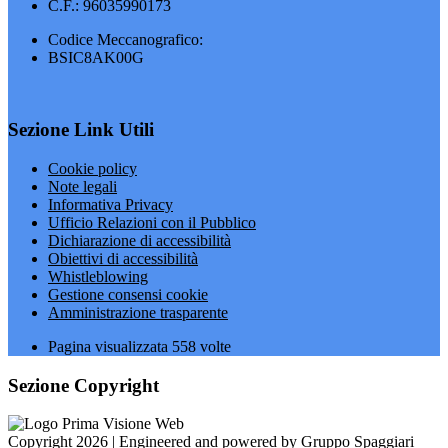
C.F.: 96035990173
Codice Meccanografico:
BSIC8AK00G
Sezione Link Utili
Cookie policy
Note legali
Informativa Privacy
Ufficio Relazioni con il Pubblico
Dichiarazione di accessibilità
Obiettivi di accessibilità
Whistleblowing
Gestione consensi cookie
Amministrazione trasparente
Pagina visualizzata
558
volte
Sezione Copyright
Copyright 2026 | Engineered and powered by Gruppo Spaggiari