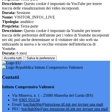
Descrizione:
Questo cookie è impostato da YouTube per tenere
traccia delle visualizzazioni dei video incorporati.
Durata:
Sessione
Nome:
VISITOR_INFO1_LIVE
Tipologia:
analitico
Proprieta:
Terza-parte
Descrizione:
Questo cookie è impostato da Youtube per tenere
traccia delle preferenze dell'utente per i video di Youtube incorporati
nei siti; può anche determinare se il visitatore del sito web sta
utilizzando la nuova o la vecchia versione dell'interfaccia di
Youtube.
Durata:
6 mesi
Accetta tutti
Salva le preferenze
Istituto Comprensivo Valtenesi
Contatti
Istituto Comprensivo Valtenesi
Via Minerva, n. 1 - 25080 Manerba del Garda (BS)
Tel:
0365 551134
Email:
bsic8ak00g@istruzione.it
Link per inviare una mail
PEC:
bsic8ak00g@pec.istruzione.it
Link per inviare una mail