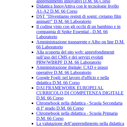
apprendimento innovativi D.M. 66 Corso
Didattica InnovAttiva con le tecnologie livello
A1-A2 D.M. 66 Corso
DST "Diventiamo registi di sogni: creiamo film
animati!" D.M. 66 Laboratorio
Il coding visto con gli occhi di un bambino e in
compagnia di Spike Essential - D.M. 66
Laboratorio
Amministrazione trasparente e Albo on line D.M.
66 Laboratorio
Alla scoperta del sito web: approfondimenti
sull’uso del CMS e dei servizi evoluti
PRW/WBRPF D.M. 66 Laboratorio
Amministrazione digitale: CAD e prassi
operative D.M. 66 Laboratorio
Google Fogli: nel lavoro d'ufficio e nella
didattica D.M. 66 Corso
DAI FRAMEWORK EUROPEI AL
CURRICOLO DI COMPETENZA DIGITALE
D.M. 66 Corso
Chromebook nella didattica - Scuola Secondaria
di I° grado D.M. 66 Corso
Chromebook nella didattica - Scuola Primaria
D.M. 66 Corso
La valutazione dell’apprendimento nella didattica