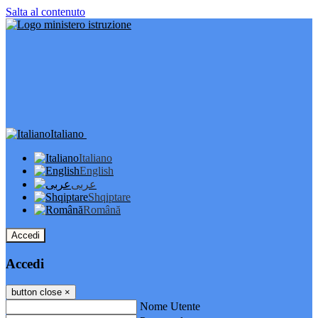
Salta al contenuto
Italiano
Italiano
English
عربى
Shqiptare
Română
Accedi
Accedi
button close
×
Nome Utente