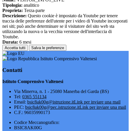
Tipologia:
analitico
Proprieta:
Terza-parte
Descrizione:
Questo cookie è impostato da Youtube per tenere
traccia delle preferenze dell'utente per i video di Youtube incorporati
nei siti; può anche determinare se il visitatore del sito web sta
utilizzando la nuova o la vecchia versione dell'interfaccia di
Youtube.
Durata:
6 mesi
Accetta tutti
Salva le preferenze
Istituto Comprensivo Valtenesi
Contatti
Istituto Comprensivo Valtenesi
Via Minerva, n. 1 - 25080 Manerba del Garda (BS)
Tel:
0365 551134
Email:
bsic8ak00g@istruzione.it
Link per inviare una mail
PEC:
bsic8ak00g@pec.istruzione.it
Link per inviare una mail
C.F.: 96035990173
Codice Meccanografico:
BSIC8AK00G