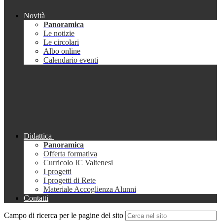
Novità
Panoramica
Le notizie
Le circolari
Albo online
Calendario eventi
Didattica
Panoramica
Offerta formativa
Curricolo IC Valtenesi
I progetti
I progetti di Rete
Materiale Accoglienza Alunni
Contatti
Campo di ricerca per le pagine del sito