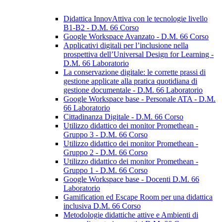
Didattica InnovAttiva con le tecnologie livello
B1-B2 - D.M. 66 Corso
Google Workspace Avanzato - D.M. 66 Corso
Applicativi digitali per l’inclusione nella
prospettiva dell’Universal Design for Learning -
D.M. 66 Laboratorio
La conservazione digitale: le corrette prassi di
gestione applicate alla pratica quotidiana di
gestione documentale - D.M. 66 Laboratorio
Google Workspace base - Personale ATA - D.M.
66 Laboratorio
Cittadinanza Digitale - D.M. 66 Corso
Utilizzo didattico dei monitor Promethean -
Gruppo 3 - D.M. 66 Corso
Utilizzo didattico dei monitor Promethean -
Gruppo 2 - D.M. 66 Corso
Utilizzo didattico dei monitor Promethean -
Gruppo 1 - D.M. 66 Corso
Google Workspace base - Docenti D.M. 66
Laboratorio
Gamification ed Escape Room per una didattica
inclusiva D.M. 66 Corso
Metodologie didattiche attive e Ambienti di