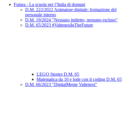
Futura - La scuola per l’Italia di domani
D.M. 222/2022 Animatore digitale: formazione del
personale interno
D.M. 19/2024 "Nessuno indietro, nessuno escluso"
D.M. 65/2023 #ValtenesiInTheFuture
LEGO Stories D.M. 65
Matematica da 10 e lode con il coding D.M. 65
D.M. 66/2023 "DigitalMente Valtenesi"