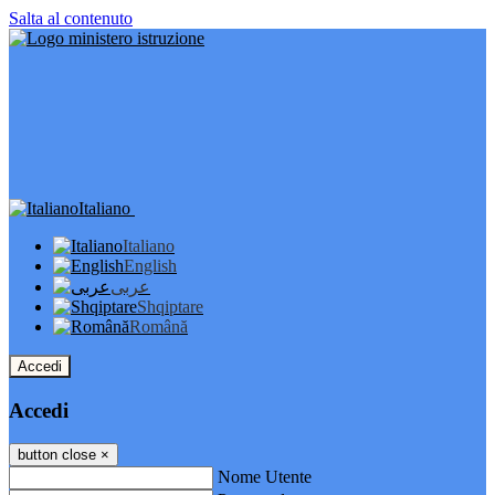
Salta al contenuto
Italiano
Italiano
English
عربى
Shqiptare
Română
Accedi
Accedi
button close
×
Nome Utente