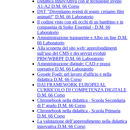
Didattica InnovAttiva con le tecnologie livello
A1-A2 D.M. 66 Corso
DST "Diventiamo registi di sogni: creiamo film
animati!" D.M. 66 Laboratorio
Il coding visto con gli occhi di un bambino e in
compagnia di Spike Essential - D.M. 66
Laboratorio
Amministrazione trasparente e Albo on line D.M.
66 Laboratorio
Alla scoperta del sito web: approfondimenti
sull’uso del CMS e dei servizi evoluti
PRW/WBRPF D.M. 66 Laboratorio
Amministrazione digitale: CAD e prassi
operative D.M. 66 Laboratorio
Google Fogli: nel lavoro d'ufficio e nella
didattica D.M. 66 Corso
DAI FRAMEWORK EUROPEI AL
CURRICOLO DI COMPETENZA DIGITALE
D.M. 66 Corso
Chromebook nella didattica - Scuola Secondaria
di I° grado D.M. 66 Corso
Chromebook nella didattica - Scuola Primaria
D.M. 66 Corso
La valutazione dell’apprendimento nella didattica
innovativa D.M. 66 Corso