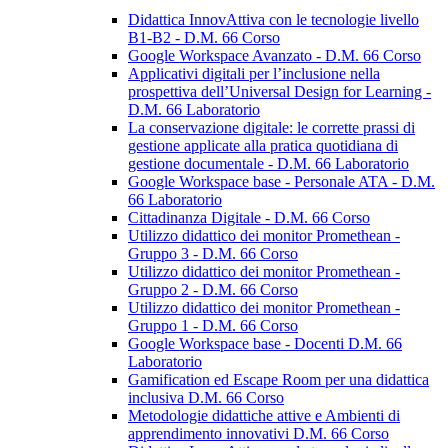
Didattica InnovAttiva con le tecnologie livello
B1-B2 - D.M. 66 Corso
Google Workspace Avanzato - D.M. 66 Corso
Applicativi digitali per l’inclusione nella
prospettiva dell’Universal Design for Learning -
D.M. 66 Laboratorio
La conservazione digitale: le corrette prassi di
gestione applicate alla pratica quotidiana di
gestione documentale - D.M. 66 Laboratorio
Google Workspace base - Personale ATA - D.M.
66 Laboratorio
Cittadinanza Digitale - D.M. 66 Corso
Utilizzo didattico dei monitor Promethean -
Gruppo 3 - D.M. 66 Corso
Utilizzo didattico dei monitor Promethean -
Gruppo 2 - D.M. 66 Corso
Utilizzo didattico dei monitor Promethean -
Gruppo 1 - D.M. 66 Corso
Google Workspace base - Docenti D.M. 66
Laboratorio
Gamification ed Escape Room per una didattica
inclusiva D.M. 66 Corso
Metodologie didattiche attive e Ambienti di
apprendimento innovativi D.M. 66 Corso