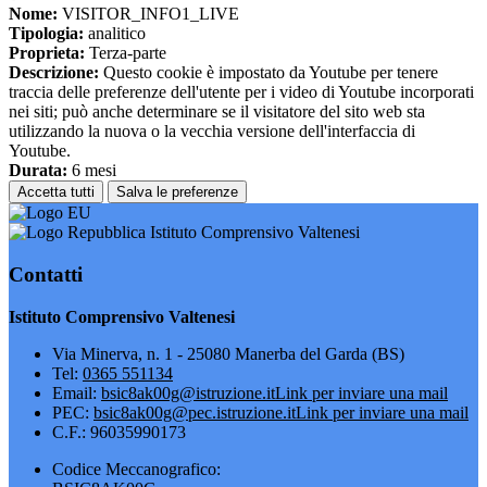
Nome:
VISITOR_INFO1_LIVE
Tipologia:
analitico
Proprieta:
Terza-parte
Descrizione:
Questo cookie è impostato da Youtube per tenere
traccia delle preferenze dell'utente per i video di Youtube incorporati
nei siti; può anche determinare se il visitatore del sito web sta
utilizzando la nuova o la vecchia versione dell'interfaccia di
Youtube.
Durata:
6 mesi
Accetta tutti
Salva le preferenze
Istituto Comprensivo Valtenesi
Contatti
Istituto Comprensivo Valtenesi
Via Minerva, n. 1 - 25080 Manerba del Garda (BS)
Tel:
0365 551134
Email:
bsic8ak00g@istruzione.it
Link per inviare una mail
PEC:
bsic8ak00g@pec.istruzione.it
Link per inviare una mail
C.F.: 96035990173
Codice Meccanografico: