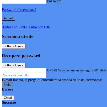
Password
Password dimenticata?
-
Entra con SPID
Entra con CIE
Seleziona utente
button close
×
Recupero password
button close
×
E-mail
Verrà inviato un messaggio all'indirizz
E-mail inviata, si prega di controllare la casella di posta elettronica!
Errore
Chiudi
Successo