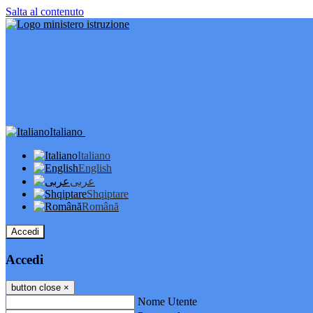
Salta al contenuto
Italiano
Italiano
English
عربى
Shqiptare
Română
Accedi
Accedi
button close
×
Nome Utente