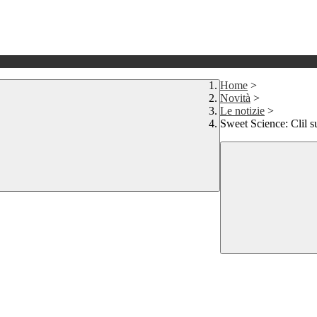
Home
>
Novità
>
Le notizie
>
Sweet Science: Clil 