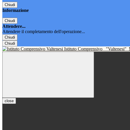
Chiudi
Informazione
Chiudi
Attendere...
Attendere il completamento dell'operazione...
Chiudi
Chiudi
Istituto Comprensivo
"Valtenesi"
close