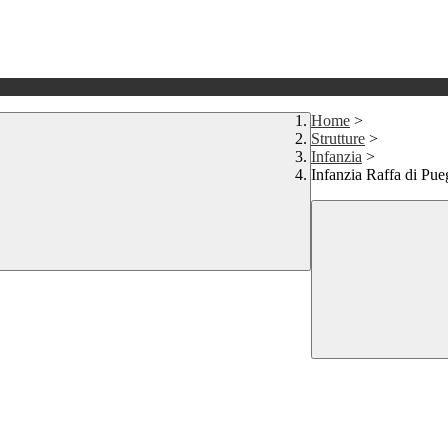
Home
>
Strutture
>
Infanzia
>
Infanzia Raffa di Pu