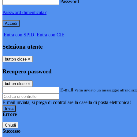
Password
Password dimenticata?
-
Entra con SPID
Entra con CIE
Seleziona utente
button close
×
Recupero password
button close
×
E-mail
Verrà inviato un messaggio all'indirizz
E-mail inviata, si prega di controllare la casella di posta elettronica!
Errore
Chiudi
Successo