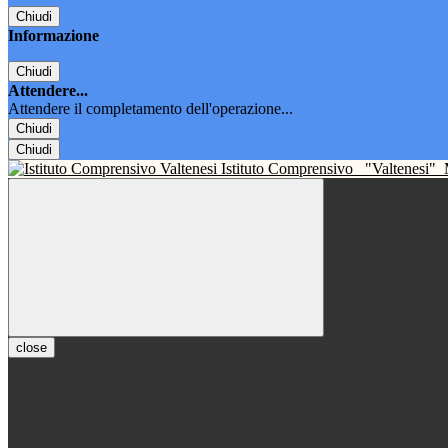
Chiudi
Informazione
Chiudi
Attendere...
Attendere il completamento dell'operazione...
Chiudi
Chiudi
Istituto Comprensivo
"Valtenesi"
close