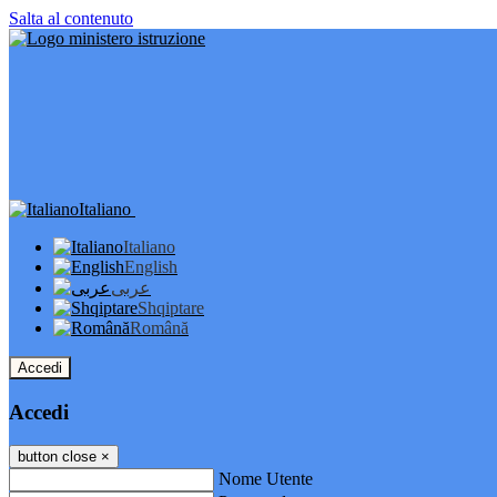
Salta al contenuto
Italiano
Italiano
English
عربى
Shqiptare
Română
Accedi
Accedi
button close
×
Nome Utente