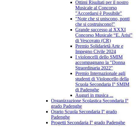
Ottimi Risultati per il nostro
Musicale al Concorso
"Accordarsi è Possibile"
"Note che si uniscono, ponti
che si costruiscono!"
Grande successo al XXXI
Concorso Musicale “E. Arisi”
di Vescovato (CR)
Premio Solidarietà Arte e
Impegno Civile 2024
I violoncelli dello SMIM
accompagnano la "Donna
Straordinaria 2022"
Premio Internazionale agli
studenti di Violoncello della
Scuola Secondaria I° SMIM
di Padenghe
Auguri in musica ...
Organizzazione Scolastica Secondaria I°
grado Padenghe
Orario Scuola Secondaria I° grado
Padenghe
Progetti Secondaria I° grado Padenghe