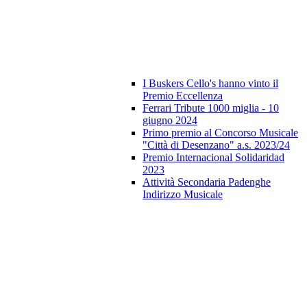
I Buskers Cello's hanno vinto il
Premio Eccellenza
Ferrari Tribute 1000 miglia - 10
giugno 2024
Primo premio al Concorso Musicale
"Città di Desenzano" a.s. 2023/24
Premio Internacional Solidaridad
2023
Attività Secondaria Padenghe
Indirizzo Musicale