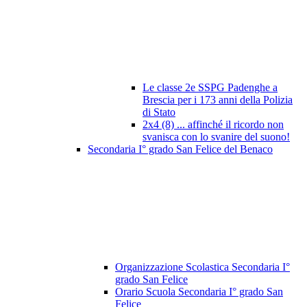
Le classe 2e SSPG Padenghe a
Brescia per i 173 anni della Polizia
di Stato
2x4 (8) ... affinché il ricordo non
svanisca con lo svanire del suono!
Secondaria I° grado San Felice del Benaco
Organizzazione Scolastica Secondaria I°
grado San Felice
Orario Scuola Secondaria I° grado San
Felice