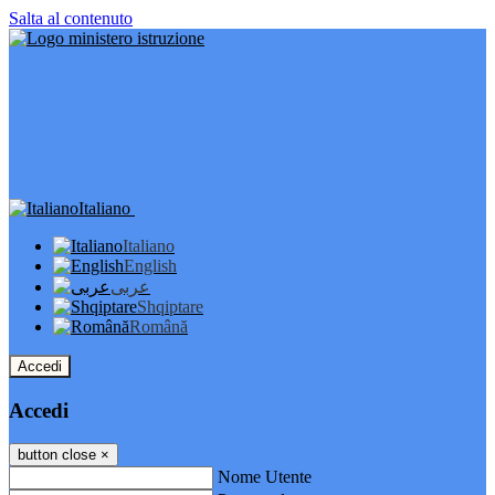
Salta al contenuto
Italiano
Italiano
English
عربى
Shqiptare
Română
Accedi
Accedi
button close
×
Nome Utente