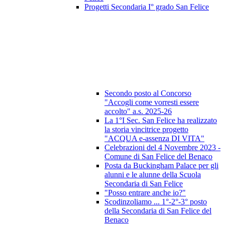
Progetti Secondaria I° grado San Felice
Secondo posto al Concorso
"Accogli come vorresti essere
accolto" a.s. 2025-26
La 1°I Sec. San Felice ha realizzato
la storia vincitrice progetto
"ACQUA e-assenza DI VITA"
Celebrazioni del 4 Novembre 2023 -
Comune di San Felice del Benaco
Posta da Buckingham Palace per gli
alunni e le alunne della Scuola
Secondaria di San Felice
"Posso entrare anche io?"
Scodinzoliamo ... 1°-2°-3° posto
della Secondaria di San Felice del
Benaco