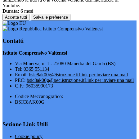
Youtube.
Durata:
6 mesi
Accetta tutti
Salva le preferenze
Istituto Comprensivo Valtenesi
Contatti
Istituto Comprensivo Valtenesi
Via Minerva, n. 1 - 25080 Manerba del Garda (BS)
Tel:
0365 551134
Email:
bsic8ak00g@istruzione.it
Link per inviare una mail
PEC:
bsic8ak00g@pec.istruzione.it
Link per inviare una mail
C.F.: 96035990173
Codice Meccanografico:
BSIC8AK00G
Sezione Link Utili
Cookie policy