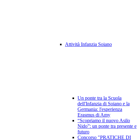
Attività Infanzia Soiano
Un ponte tra la Scuola
dell'Infanzia di Soiano e la
Germania: l'esperienza
Erasmus di Amy
“Scopriamo il nuovo Asilo
Nido”: un ponte tra presente e
futuro
Concorso "PRATICHE DI