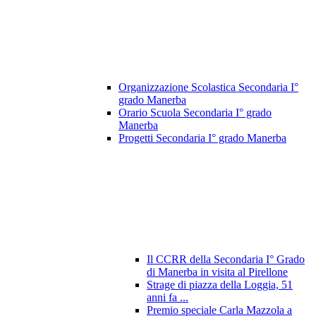
Organizzazione Scolastica Secondaria I°
grado Manerba
Orario Scuola Secondaria I° grado
Manerba
Progetti Secondaria I° grado Manerba
Il CCRR della Secondaria I° Grado
di Manerba in visita al Pirellone
Strage di piazza della Loggia, 51
anni fa ...
Premio speciale Carla Mazzola a