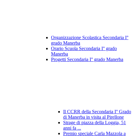
Organizzazione Scolastica Secondaria I°
grado Manerba
Orario Scuola Secondaria I° grado
Manerba
Progetti Secondaria I° grado Manerba
Il CCRR della Secondaria I° Grado
di Manerba in visita al Pirellone
Strage di piazza della Loggia, 51
anni fa ...
Premio speciale Carla Mazzola a