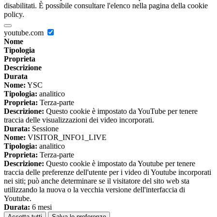
disabilitati. È possibile consultare l'elenco nella pagina della cookie
policy.
youtube.com
Nome
Tipologia
Proprieta
Descrizione
Durata
Nome:
YSC
Tipologia:
analitico
Proprieta:
Terza-parte
Descrizione:
Questo cookie è impostato da YouTube per tenere
traccia delle visualizzazioni dei video incorporati.
Durata:
Sessione
Nome:
VISITOR_INFO1_LIVE
Tipologia:
analitico
Proprieta:
Terza-parte
Descrizione:
Questo cookie è impostato da Youtube per tenere
traccia delle preferenze dell'utente per i video di Youtube incorporati
nei siti; può anche determinare se il visitatore del sito web sta
utilizzando la nuova o la vecchia versione dell'interfaccia di
Youtube.
Durata:
6 mesi
Accetta tutti
Salva le preferenze