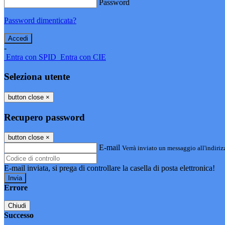
Password
Password dimenticata?
-
Entra con SPID
Entra con CIE
Seleziona utente
button close
×
Recupero password
button close
×
E-mail
Verrà inviato un messaggio all'indirizz
E-mail inviata, si prega di controllare la casella di posta elettronica!
Errore
Chiudi
Successo