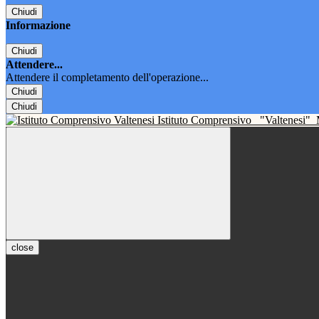
Chiudi
Informazione
Chiudi
Attendere...
Attendere il completamento dell'operazione...
Chiudi
Chiudi
Istituto Comprensivo
"Valtenesi"
close