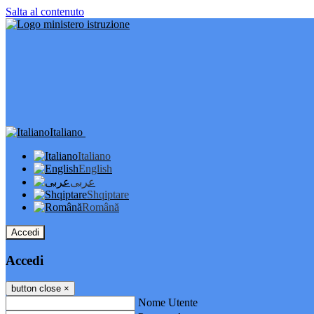
Salta al contenuto
Italiano
Italiano
English
عربى
Shqiptare
Română
Accedi
Accedi
button close
×
Nome Utente