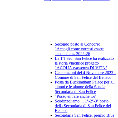
Secondo posto al Concorso
"Accogli come vorresti essere
accolto" a.s. 2025-26
La 1°I Sec. San Felice ha realizzato
la storia vincitrice progetto
"ACQUA e-assenza DI VITA"
Celebrazioni del 4 Novembre 2023 -
Comune di San Felice del Benaco
Posta da Buckingham Palace per gli
alunni e le alunne della Scuola
Secondaria di San Felice
"Posso entrare anche io?"
Scodinzoliamo ... 1°-2°-3° posto
della Secondaria di San Felice del
Benaco
Secondaria San Felice, premio Blue