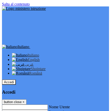
Salta al contenuto
Italiano
Italiano
English
عربى
Shqiptare
Română
Accedi
Accedi
button close
×
Nome Utente