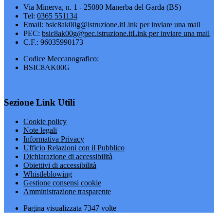
Via Minerva, n. 1 - 25080 Manerba del Garda (BS)
Tel:
0365 551134
Email:
bsic8ak00g@istruzione.it
Link per inviare una mail
PEC:
bsic8ak00g@pec.istruzione.it
Link per inviare una mail
C.F.: 96035990173
Codice Meccanografico:
BSIC8AK00G
Sezione Link Utili
Cookie policy
Note legali
Informativa Privacy
Ufficio Relazioni con il Pubblico
Dichiarazione di accessibilità
Obiettivi di accessibilità
Whistleblowing
Gestione consensi cookie
Amministrazione trasparente
Pagina visualizzata
7347
volte