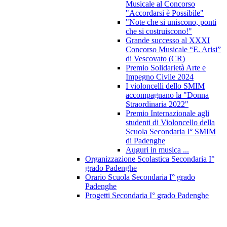
Musicale al Concorso
"Accordarsi è Possibile"
"Note che si uniscono, ponti
che si costruiscono!"
Grande successo al XXXI
Concorso Musicale “E. Arisi”
di Vescovato (CR)
Premio Solidarietà Arte e
Impegno Civile 2024
I violoncelli dello SMIM
accompagnano la "Donna
Straordinaria 2022"
Premio Internazionale agli
studenti di Violoncello della
Scuola Secondaria I° SMIM
di Padenghe
Auguri in musica ...
Organizzazione Scolastica Secondaria I°
grado Padenghe
Orario Scuola Secondaria I° grado
Padenghe
Progetti Secondaria I° grado Padenghe