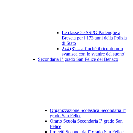
Le classe 2e SSPG Padenghe a
Brescia per i 173 anni della Polizia
di Stato
2x4 (8) ... affinché il ricordo non
svanisca con lo svanire del suono!
Secondaria I° grado San Felice del Benaco
Organizzazione Scolastica Secondaria I°
grado San Felice
Orario Scuola Secondaria I° grado San
Felice
Progetti Secondaria I° grado San Felice