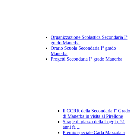
Organizzazione Scolastica Secondaria I°
grado Manerba
Orario Scuola Secondaria I° grado
Manerba
Progetti Secondaria I° grado Manerba
Il CCRR della Secondaria I° Grado
di Manerba in visita al Pirellone
Strage di piazza della Loggia, 51
anni fa ...
Premio speciale Carla Mazzola a