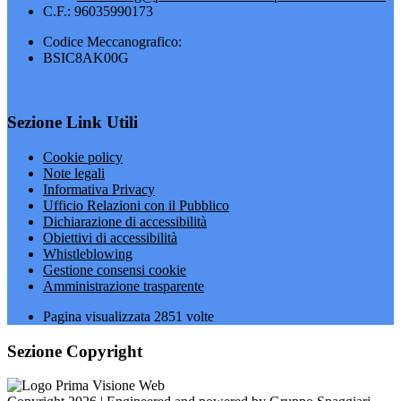
C.F.: 96035990173
Codice Meccanografico:
BSIC8AK00G
Sezione Link Utili
Cookie policy
Note legali
Informativa Privacy
Ufficio Relazioni con il Pubblico
Dichiarazione di accessibilità
Obiettivi di accessibilità
Whistleblowing
Gestione consensi cookie
Amministrazione trasparente
Pagina visualizzata
2851
volte
Sezione Copyright