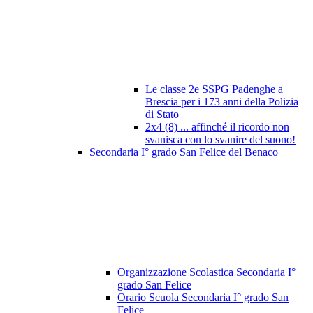
Le classe 2e SSPG Padenghe a
Brescia per i 173 anni della Polizia
di Stato
2x4 (8) ... affinché il ricordo non
svanisca con lo svanire del suono!
Secondaria I° grado San Felice del Benaco
Organizzazione Scolastica Secondaria I°
grado San Felice
Orario Scuola Secondaria I° grado San
Felice