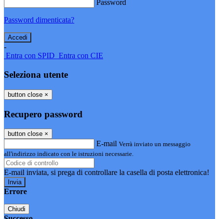
Password
Password dimenticata?
-
Entra con SPID
Entra con CIE
Seleziona utente
button close
×
Recupero password
button close
×
E-mail
Verrà inviato un messaggio
all'indirizzo indicato con le istruzioni necessarie.
E-mail inviata, si prega di controllare la casella di posta elettronica!
Errore
Chiudi
Successo