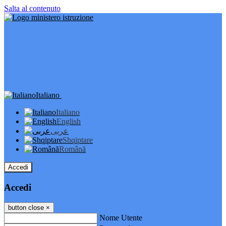
Salta al contenuto
Italiano
Italiano
English
عربى
Shqiptare
Română
Accedi
Accedi
button close
×
Nome Utente