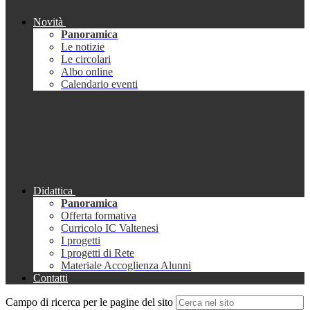
Novità
Panoramica
Le notizie
Le circolari
Albo online
Calendario eventi
Didattica
Panoramica
Offerta formativa
Curricolo IC Valtenesi
I progetti
I progetti di Rete
Materiale Accoglienza Alunni
Contatti
Campo di ricerca per le pagine del sito