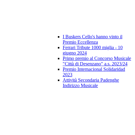
I Buskers Cello's hanno vinto il
Premio Eccellenza
Ferrari Tribute 1000 miglia - 10
giugno 2024
Primo premio al Concorso Musicale
"Città di Desenzano" a.s. 2023/24
Premio Internacional Solidaridad
2023
Attività Secondaria Padenghe
Indirizzo Musicale