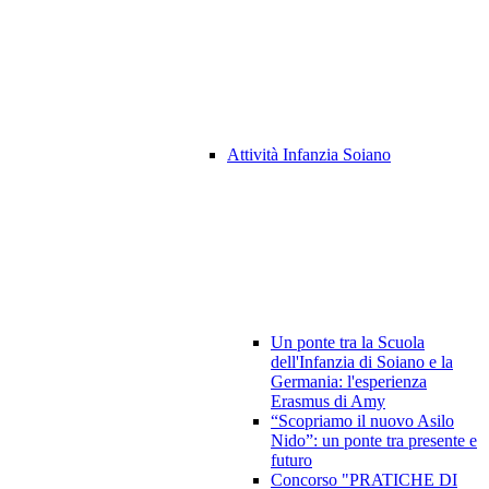
Attività Infanzia Soiano
Un ponte tra la Scuola
dell'Infanzia di Soiano e la
Germania: l'esperienza
Erasmus di Amy
“Scopriamo il nuovo Asilo
Nido”: un ponte tra presente e
futuro
Concorso "PRATICHE DI