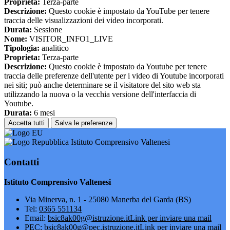
Proprieta:
Terza-parte
Descrizione:
Questo cookie è impostato da YouTube per tenere
traccia delle visualizzazioni dei video incorporati.
Durata:
Sessione
Nome:
VISITOR_INFO1_LIVE
Tipologia:
analitico
Proprieta:
Terza-parte
Descrizione:
Questo cookie è impostato da Youtube per tenere
traccia delle preferenze dell'utente per i video di Youtube incorporati
nei siti; può anche determinare se il visitatore del sito web sta
utilizzando la nuova o la vecchia versione dell'interfaccia di
Youtube.
Durata:
6 mesi
Accetta tutti
Salva le preferenze
Istituto Comprensivo Valtenesi
Contatti
Istituto Comprensivo Valtenesi
Via Minerva, n. 1 - 25080 Manerba del Garda (BS)
Tel:
0365 551134
Email:
bsic8ak00g@istruzione.it
Link per inviare una mail
PEC:
bsic8ak00g@pec.istruzione.it
Link per inviare una mail