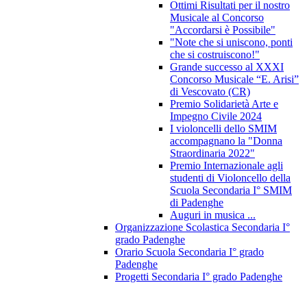
Ottimi Risultati per il nostro
Musicale al Concorso
"Accordarsi è Possibile"
"Note che si uniscono, ponti
che si costruiscono!"
Grande successo al XXXI
Concorso Musicale “E. Arisi”
di Vescovato (CR)
Premio Solidarietà Arte e
Impegno Civile 2024
I violoncelli dello SMIM
accompagnano la "Donna
Straordinaria 2022"
Premio Internazionale agli
studenti di Violoncello della
Scuola Secondaria I° SMIM
di Padenghe
Auguri in musica ...
Organizzazione Scolastica Secondaria I°
grado Padenghe
Orario Scuola Secondaria I° grado
Padenghe
Progetti Secondaria I° grado Padenghe