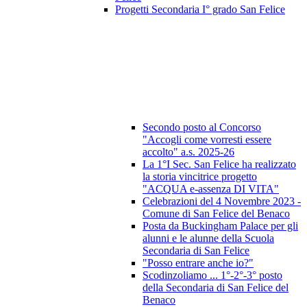
Progetti Secondaria I° grado San Felice
Secondo posto al Concorso
"Accogli come vorresti essere
accolto" a.s. 2025-26
La 1°I Sec. San Felice ha realizzato
la storia vincitrice progetto
"ACQUA e-assenza DI VITA"
Celebrazioni del 4 Novembre 2023 -
Comune di San Felice del Benaco
Posta da Buckingham Palace per gli
alunni e le alunne della Scuola
Secondaria di San Felice
"Posso entrare anche io?"
Scodinzoliamo ... 1°-2°-3° posto
della Secondaria di San Felice del
Benaco