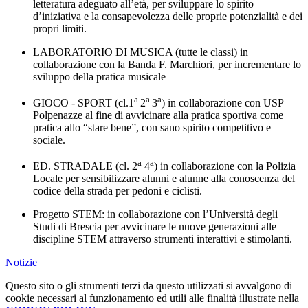
letteratura adeguato all’età, per sviluppare lo spirito
d’iniziativa e la consapevolezza delle proprie potenzialità e dei
propri limiti.
LABORATORIO DI MUSICA (tutte le classi) in
collaborazione con la Banda F. Marchiori, per incrementare lo
sviluppo della pratica musicale
a
a
a
GIOCO - SPORT (cl.1
2
3
) in collaborazione con USP
Polpenazze al fine di avvicinare alla pratica sportiva come
pratica allo “stare bene”, con sano spirito competitivo e
sociale.
a
a
ED. STRADALE (cl. 2
4
) in collaborazione con la Polizia
Locale per sensibilizzare alunni e alunne alla conoscenza del
codice della strada per pedoni e ciclisti.
Progetto STEM: in collaborazione con l’Università degli
Studi di Brescia per avvicinare le nuove generazioni alle
discipline STEM attraverso strumenti interattivi e stimolanti.
Notizie
Questo sito o gli strumenti terzi da questo utilizzati si avvalgono di
cookie necessari al funzionamento ed utili alle finalità illustrate nella