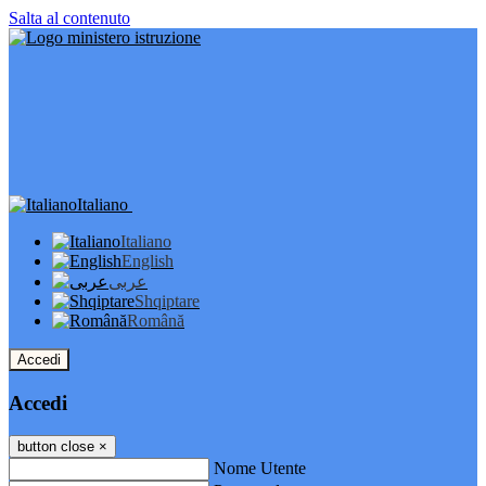
Salta al contenuto
Italiano
Italiano
English
عربى
Shqiptare
Română
Accedi
Accedi
button close
×
Nome Utente