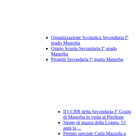
Organizzazione Scolastica Secondaria I°
grado Manerba
Orario Scuola Secondaria I° grado
Manerba
Progetti Secondaria I° grado Manerba
Il CCRR della Secondaria I° Grado
di Manerba in visita al Pirellone
Strage di piazza della Loggia, 51
anni fa ...
Premio speciale Carla Mazzola a