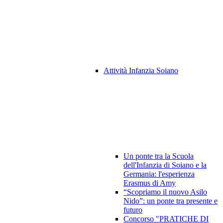
Attività Infanzia Soiano
Un ponte tra la Scuola
dell'Infanzia di Soiano e la
Germania: l'esperienza
Erasmus di Amy
“Scopriamo il nuovo Asilo
Nido”: un ponte tra presente e
futuro
Concorso "PRATICHE DI