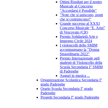
Ottimi Risultati per il nostro
Musicale al Concorso
"Accordarsi è Possibile"
"Note che si uniscono, ponti
che si costruiscono!"
Grande successo al XXXI
Concorso Musicale “E. Arisi”
di Vescovato (CR)
Premio Solidarietà Arte e
Impegno Civile 2024
I violoncelli dello SMIM
accompagnano la "Donna
Straordinaria 2022"
Premio Internazionale agli
studenti di Violoncello della
Scuola Secondaria I° SMIM
di Padenghe
Auguri in musica ...
Organizzazione Scolastica Secondaria I°
grado Padenghe
Orario Scuola Secondaria I° grado
Padenghe
Progetti Secondaria I° grado Padenghe