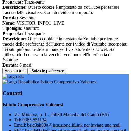
Proprieta:
Terza-parte
Descrizione:
Questo cookie è impostato da YouTube per tenere
traccia delle visualizzazioni dei video incorporati.
Durata:
Sessione
Nome:
VISITOR_INFO1_LIVE
Tipologia:
analitico
Proprieta:
Terza-parte
Descrizione:
Questo cookie è impostato da Youtube per tenere
traccia delle preferenze dell'utente per i video di Youtube incorporati
nei siti; può anche determinare se il visitatore del sito web sta
utilizzando la nuova o la vecchia versione dell'interfaccia di
Youtube.
Durata:
6 mesi
Accetta tutti
Salva le preferenze
Istituto Comprensivo Valtenesi
Contatti
Istituto Comprensivo Valtenesi
Via Minerva, n. 1 - 25080 Manerba del Garda (BS)
Tel:
0365 551134
Email:
bsic8ak00g@istruzione.it
Link per inviare una mail
PEC:
bsic8ak00g@pec.istruzione.it
Link per inviare una mail