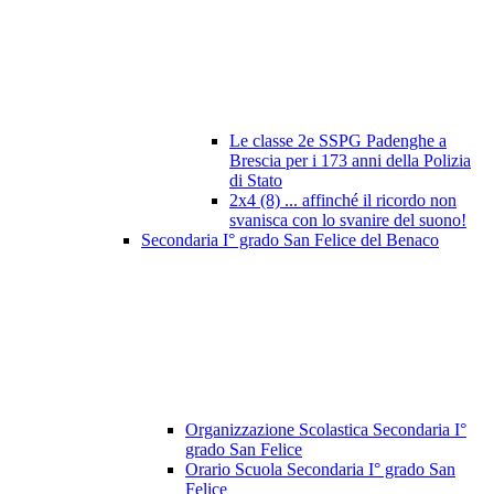
Le classe 2e SSPG Padenghe a
Brescia per i 173 anni della Polizia
di Stato
2x4 (8) ... affinché il ricordo non
svanisca con lo svanire del suono!
Secondaria I° grado San Felice del Benaco
Organizzazione Scolastica Secondaria I°
grado San Felice
Orario Scuola Secondaria I° grado San
Felice