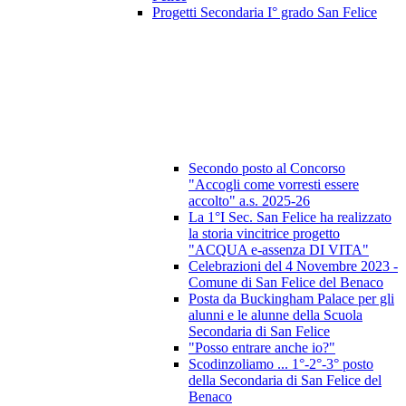
Progetti Secondaria I° grado San Felice
Secondo posto al Concorso
"Accogli come vorresti essere
accolto" a.s. 2025-26
La 1°I Sec. San Felice ha realizzato
la storia vincitrice progetto
"ACQUA e-assenza DI VITA"
Celebrazioni del 4 Novembre 2023 -
Comune di San Felice del Benaco
Posta da Buckingham Palace per gli
alunni e le alunne della Scuola
Secondaria di San Felice
"Posso entrare anche io?"
Scodinzoliamo ... 1°-2°-3° posto
della Secondaria di San Felice del
Benaco