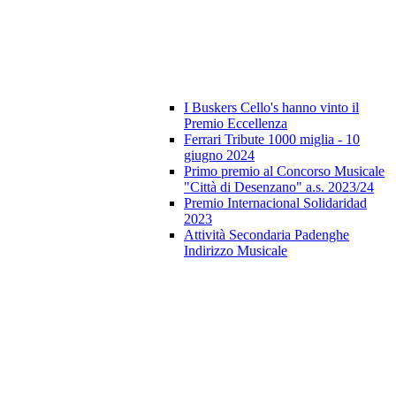
I Buskers Cello's hanno vinto il
Premio Eccellenza
Ferrari Tribute 1000 miglia - 10
giugno 2024
Primo premio al Concorso Musicale
"Città di Desenzano" a.s. 2023/24
Premio Internacional Solidaridad
2023
Attività Secondaria Padenghe
Indirizzo Musicale