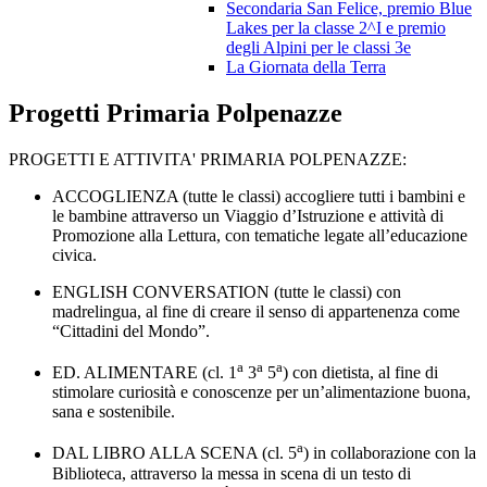
Secondaria San Felice, premio Blue
Lakes per la classe 2^I e premio
degli Alpini per le classi 3e
La Giornata della Terra
Progetti Primaria Polpenazze
PROGETTI E ATTIVITA' PRIMARIA POLPENAZZE:
ACCOGLIENZA (tutte le classi) accogliere tutti i bambini e
le bambine attraverso un Viaggio d’Istruzione e attività di
Promozione alla Lettura, con tematiche legate all’educazione
civica.
ENGLISH CONVERSATION (tutte le classi) con
madrelingua, al fine di creare il senso di appartenenza come
“Cittadini del Mondo”.
a
a
a
ED. ALIMENTARE (cl. 1
3
5
) con dietista, al fine di
stimolare curiosità e conoscenze per un’alimentazione buona,
sana e sostenibile.
a
DAL LIBRO ALLA SCENA (cl. 5
) in collaborazione con la
Biblioteca, attraverso la messa in scena di un testo di