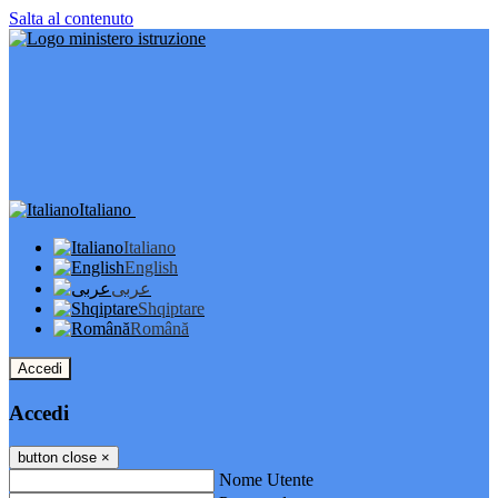
Salta al contenuto
Italiano
Italiano
English
عربى
Shqiptare
Română
Accedi
Accedi
button close
×
Nome Utente