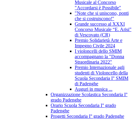
Musicale al Concorso
"Accordarsi è Possibile"
"Note che si uniscono, ponti
che si costruiscono!"
Grande successo al XXXI
Concorso Musicale “E. Arisi”
di Vescovato (CR)
Premio Solidarietà Arte e
Impegno Civile 2024
I violoncelli dello SMIM
accompagnano la "Donna
Straordinaria 2022"
Premio Internazionale agli
studenti di Violoncello della
Scuola Secondaria I° SMIM
di Padenghe
Auguri in musica ...
Organizzazione Scolastica Secondaria I°
grado Padenghe
Orario Scuola Secondaria I° grado
Padenghe
Progetti Secondaria I° grado Padenghe