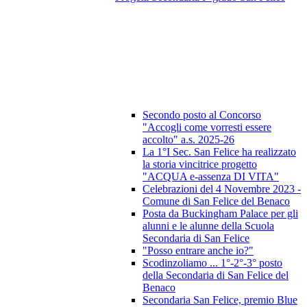
Secondo posto al Concorso
"Accogli come vorresti essere
accolto" a.s. 2025-26
La 1°I Sec. San Felice ha realizzato
la storia vincitrice progetto
"ACQUA e-assenza DI VITA"
Celebrazioni del 4 Novembre 2023 -
Comune di San Felice del Benaco
Posta da Buckingham Palace per gli
alunni e le alunne della Scuola
Secondaria di San Felice
"Posso entrare anche io?"
Scodinzoliamo ... 1°-2°-3° posto
della Secondaria di San Felice del
Benaco
Secondaria San Felice, premio Blue