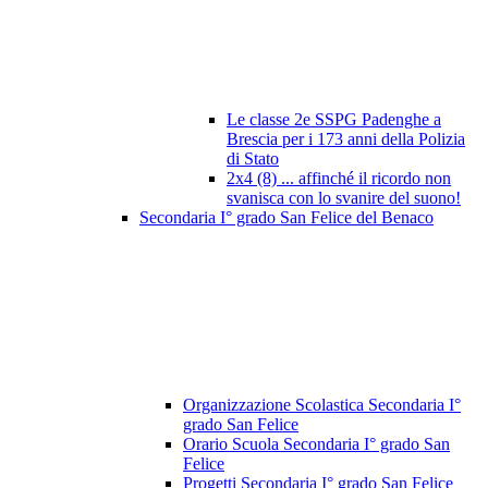
Le classe 2e SSPG Padenghe a
Brescia per i 173 anni della Polizia
di Stato
2x4 (8) ... affinché il ricordo non
svanisca con lo svanire del suono!
Secondaria I° grado San Felice del Benaco
Organizzazione Scolastica Secondaria I°
grado San Felice
Orario Scuola Secondaria I° grado San
Felice
Progetti Secondaria I° grado San Felice