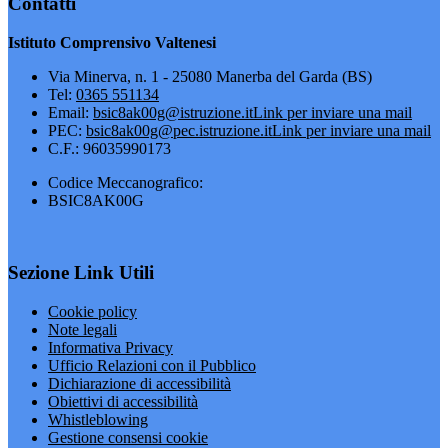
Contatti
Istituto Comprensivo Valtenesi
Via Minerva, n. 1 - 25080 Manerba del Garda (BS)
Tel:
0365 551134
Email:
bsic8ak00g@istruzione.it
Link per inviare una mail
PEC:
bsic8ak00g@pec.istruzione.it
Link per inviare una mail
C.F.: 96035990173
Codice Meccanografico:
BSIC8AK00G
Sezione Link Utili
Cookie policy
Note legali
Informativa Privacy
Ufficio Relazioni con il Pubblico
Dichiarazione di accessibilità
Obiettivi di accessibilità
Whistleblowing
Gestione consensi cookie