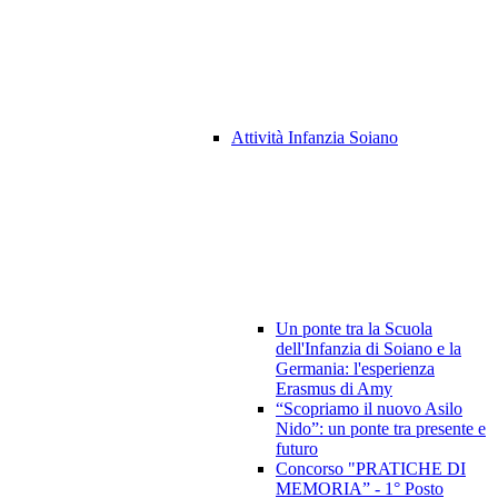
Attività Infanzia Soiano
Un ponte tra la Scuola
dell'Infanzia di Soiano e la
Germania: l'esperienza
Erasmus di Amy
“Scopriamo il nuovo Asilo
Nido”: un ponte tra presente e
futuro
Concorso "PRATICHE DI
MEMORIA” - 1° Posto