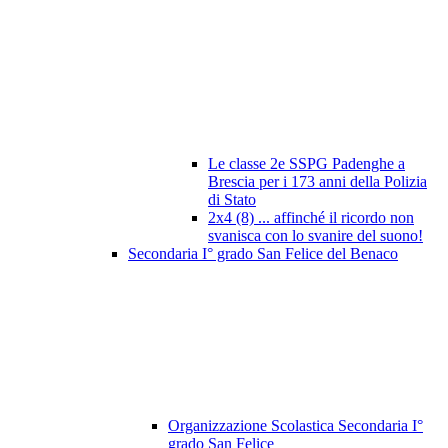
Le classe 2e SSPG Padenghe a
Brescia per i 173 anni della Polizia
di Stato
2x4 (8) ... affinché il ricordo non
svanisca con lo svanire del suono!
Secondaria I° grado San Felice del Benaco
Organizzazione Scolastica Secondaria I°
grado San Felice