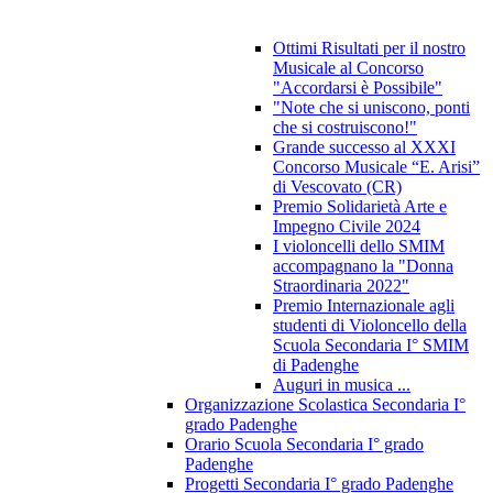
Ottimi Risultati per il nostro
Musicale al Concorso
"Accordarsi è Possibile"
"Note che si uniscono, ponti
che si costruiscono!"
Grande successo al XXXI
Concorso Musicale “E. Arisi”
di Vescovato (CR)
Premio Solidarietà Arte e
Impegno Civile 2024
I violoncelli dello SMIM
accompagnano la "Donna
Straordinaria 2022"
Premio Internazionale agli
studenti di Violoncello della
Scuola Secondaria I° SMIM
di Padenghe
Auguri in musica ...
Organizzazione Scolastica Secondaria I°
grado Padenghe
Orario Scuola Secondaria I° grado
Padenghe
Progetti Secondaria I° grado Padenghe