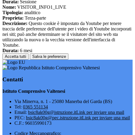
Durata:
Sessione
Nome:
VISITOR_INFO1_LIVE
Tipologia:
analitico
Proprieta:
Terza-parte
Descrizione:
Questo cookie è impostato da Youtube per tenere
traccia delle preferenze dell'utente per i video di Youtube incorporati
nei siti; può anche determinare se il visitatore del sito web sta
utilizzando la nuova o la vecchia versione dell'interfaccia di
Youtube.
Durata:
6 mesi
Accetta tutti
Salva le preferenze
Istituto Comprensivo Valtenesi
Contatti
Istituto Comprensivo Valtenesi
Via Minerva, n. 1 - 25080 Manerba del Garda (BS)
Tel:
0365 551134
Email:
bsic8ak00g@istruzione.it
Link per inviare una mail
PEC:
bsic8ak00g@pec.istruzione.it
Link per inviare una mail
C.F.: 96035990173
Codice Meccanografico: