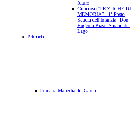
futuro
Concorso "PRATICHE DI
MEMORIA” - 1° Posto
Scuola dell'Infanzia "Don
Eugenio Biasi" Soiano del
Lago
Primaria
Primaria Manerba del Garda