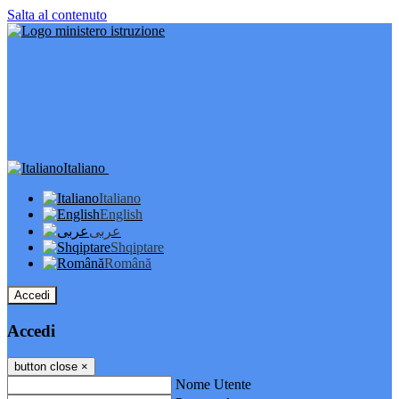
Salta al contenuto
Italiano
Italiano
English
عربى
Shqiptare
Română
Accedi
Accedi
button close
×
Nome Utente