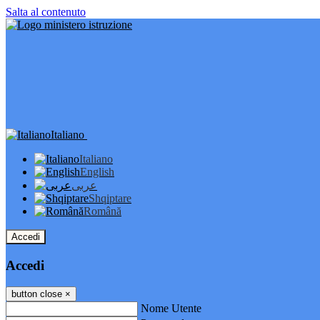
Salta al contenuto
Italiano
Italiano
English
عربى
Shqiptare
Română
Accedi
Accedi
button close
×
Nome Utente