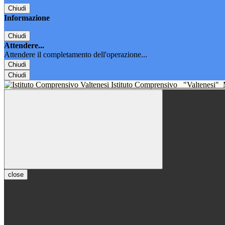
Chiudi
Informazione
Chiudi
Attendere...
Attendere il completamento dell'operazione...
Chiudi
Chiudi
Istituto Comprensivo
"Valtenesi"
close