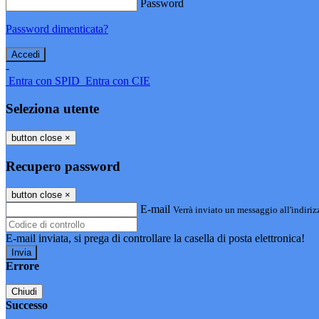
Password
Password dimenticata?
-
Entra con SPID
Entra con CIE
Seleziona utente
button close
×
Recupero password
button close
×
E-mail
Verrà inviato un messaggio all'indirizz
E-mail inviata, si prega di controllare la casella di posta elettronica!
Errore
Chiudi
Successo