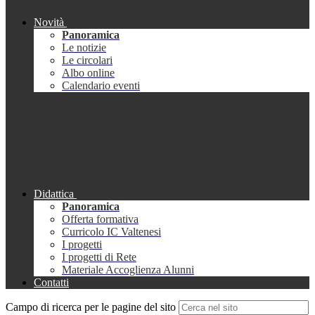
Novità
Panoramica
Le notizie
Le circolari
Albo online
Calendario eventi
Didattica
Panoramica
Offerta formativa
Curricolo IC Valtenesi
I progetti
I progetti di Rete
Materiale Accoglienza Alunni
Contatti
Campo di ricerca per le pagine del sito