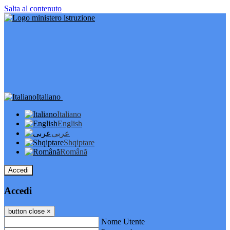
Salta al contenuto
Italiano
Italiano
English
عربى
Shqiptare
Română
Accedi
Accedi
button close
×
Nome Utente