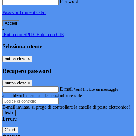
Password
Password dimenticata?
-
Entra con SPID
Entra con CIE
Seleziona utente
button close
×
Recupero password
button close
×
E-mail
Verrà inviato un messaggio
all'indirizzo indicato con le istruzioni necessarie.
E-mail inviata, si prega di controllare la casella di posta elettronica!
Errore
Chiudi
Successo