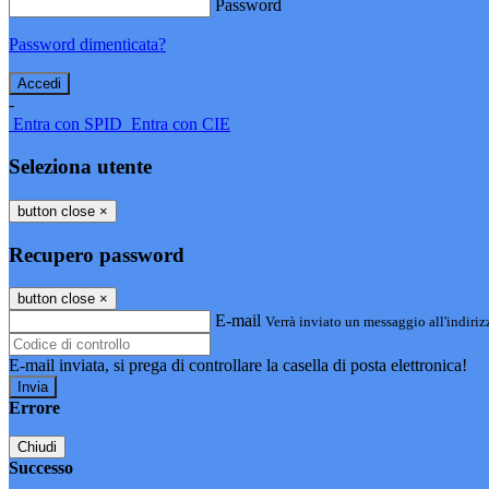
Password
Password dimenticata?
-
Entra con SPID
Entra con CIE
Seleziona utente
button close
×
Recupero password
button close
×
E-mail
Verrà inviato un messaggio all'indirizz
E-mail inviata, si prega di controllare la casella di posta elettronica!
Errore
Chiudi
Successo