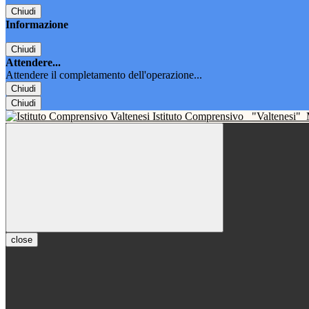
Chiudi
Informazione
Chiudi
Attendere...
Attendere il completamento dell'operazione...
Chiudi
Chiudi
Istituto Comprensivo
"Valtenesi"
close