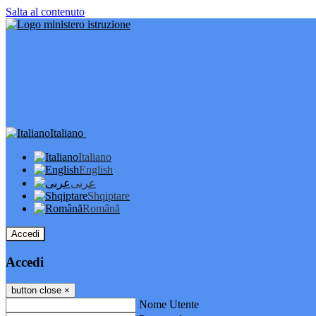
Salta al contenuto
Italiano
Italiano
English
عربى
Shqiptare
Română
Accedi
Accedi
button close
×
Nome Utente