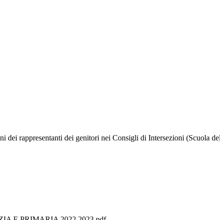
ioni dei rappresentanti dei genitori nei Consigli di Intersezioni (Scuola d
A E PRIMARIA 2022 2023.pdf