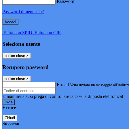
Password
Password dimenticata?
-
Entra con SPID
Entra con CIE
Seleziona utente
button close
×
Recupero password
button close
×
E-mail
Verrà inviato un messaggio all'indirizz
E-mail inviata, si prega di controllare la casella di posta elettronica!
Errore
Chiudi
Successo