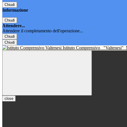
Chiudi
Informazione
Chiudi
Attendere...
Attendere il completamento dell'operazione...
Chiudi
Chiudi
Istituto Comprensivo
"Valtenesi"
close