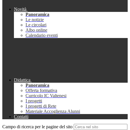
Novità
Panoramica
Le notizie
Le circolari
Albo online
Calendario eventi
Didattica
Panoramica
Offerta formativa
Curricolo IC Valtenesi
I progetti
I progetti di Rete
Materiale Accoglienza Alunni
Contatti
Campo di ricerca per le pagine del sito