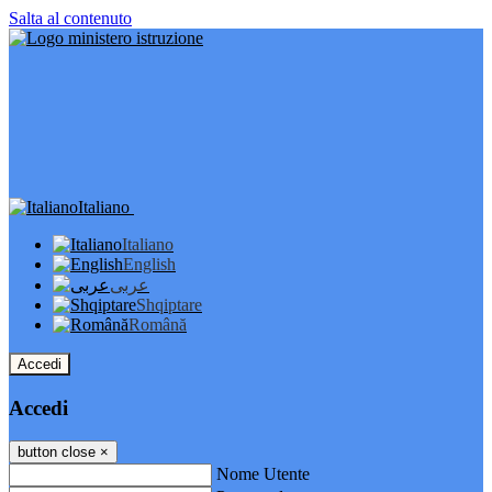
Salta al contenuto
Italiano
Italiano
English
عربى
Shqiptare
Română
Accedi
Accedi
button close
×
Nome Utente