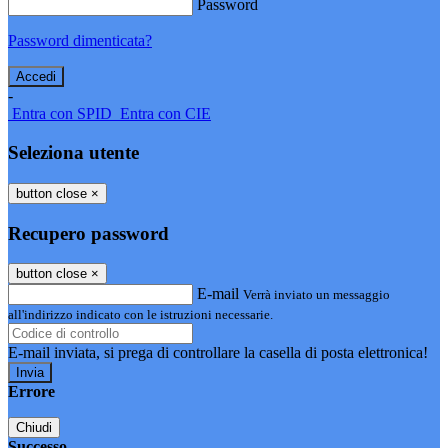
Password
Password dimenticata?
-
Entra con SPID
Entra con CIE
Seleziona utente
button close
×
Recupero password
button close
×
E-mail
Verrà inviato un messaggio
all'indirizzo indicato con le istruzioni necessarie.
E-mail inviata, si prega di controllare la casella di posta elettronica!
Errore
Chiudi
Successo