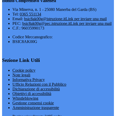
Istituto Comprensivo Valtenesi
Via Minerva, n. 1 - 25080 Manerba del Garda (BS)
Tel:
0365 551134
Email:
bsic8ak00g@istruzione.it
Link per inviare una mail
PEC:
bsic8ak00g@pec.istruzione.it
Link per inviare una mail
C.F.: 96035990173
Codice Meccanografico:
BSIC8AK00G
Sezione Link Utili
Cookie policy
Note legali
Informativa Privacy
Ufficio Relazioni con il Pubblico
Dichiarazione di accessibilità
Obiettivi di accessibilità
Whistleblowing
Gestione consensi cookie
Amministrazione trasparente