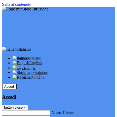
Salta al contenuto
Italiano
Italiano
English
عربى
Shqiptare
Română
Accedi
Accedi
button close
×
Nome Utente