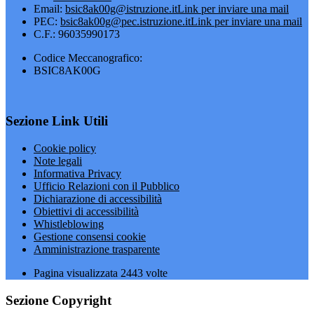
Email:
bsic8ak00g@istruzione.it
Link per inviare una mail
PEC:
bsic8ak00g@pec.istruzione.it
Link per inviare una mail
C.F.: 96035990173
Codice Meccanografico:
BSIC8AK00G
Sezione Link Utili
Cookie policy
Note legali
Informativa Privacy
Ufficio Relazioni con il Pubblico
Dichiarazione di accessibilità
Obiettivi di accessibilità
Whistleblowing
Gestione consensi cookie
Amministrazione trasparente
Pagina visualizzata
2443
volte
Sezione Copyright