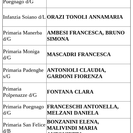
Puegnago d/G
Infanzia Soiano d/L
ORAZI TONOLI ANNAMARIA
Primaria Manerba
AMBESI FRANCESCA, BRUNO
d/G
SIMONA
Primaria Moniga
MASCADRI FRANCESCA
d/G
Primaria Padenghe
ANTONIOLI CLAUDIA,
s/G
GARDONI FIORENZA
Primaria
FONTANA CLARA
Polpenazze d/G
Primaria Puegnago
FRANCESCHI ANTONELLA,
d/G
MELZANI DANIELA
BONZANINI ELENA,
Primaria San Felice
MALIVINDI MARIA
d/B