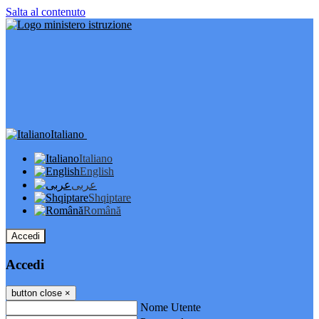
Salta al contenuto
Italiano
Italiano
English
عربى
Shqiptare
Română
Accedi
Accedi
button close
×
Nome Utente