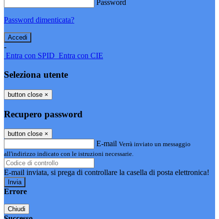
Password
Password dimenticata?
-
Entra con SPID
Entra con CIE
Seleziona utente
button close
×
Recupero password
button close
×
E-mail
Verrà inviato un messaggio
all'indirizzo indicato con le istruzioni necessarie.
E-mail inviata, si prega di controllare la casella di posta elettronica!
Errore
Chiudi
Successo