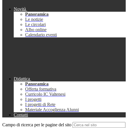
Novità
Panoramica
Le notizie
Le circolari
Albo online
Calendario eventi
Didattica
Panoramica
Offerta formativa
Curricolo IC Valtenesi
I progetti
I progetti di Rete
Materiale Accoglienza Alunni
Contatti
Campo di ricerca per le pagine del sito