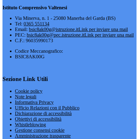
Istituto Comprensivo Valtenesi
Via Minerva, n. 1 - 25080 Manerba del Garda (BS)
Tel:
0365 551134
Email:
bsic8ak00g@istruzione.it
Link per inviare una mail
PEC:
bsic8ak00g@pec.istruzione.it
Link per inviare una mail
C.F.: 96035990173
Codice Meccanografico:
BSIC8AK00G
Sezione Link Utili
Cookie policy
Note legali
Informativa Privacy
Ufficio Relazioni con il Pubblico
Dichiarazione di accessibilità
Obiettivi di accessibilità
Whistleblowing
Gestione consensi cookie
Amministrazione trasparente