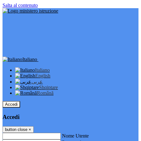
Salta al contenuto
Italiano
Italiano
English
عربى
Shqiptare
Română
Accedi
Accedi
button close
×
Nome Utente