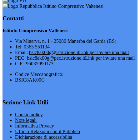
Istituto Comprensivo Valtenesi
Contatti
Istituto Comprensivo Valtenesi
Via Minerva, n. 1 - 25080 Manerba del Garda (BS)
Tel:
0365 551134
Email:
bsic8ak00g@istruzione.it
Link per inviare una mail
PEC:
bsic8ak00g@pec.istruzione.it
Link per inviare una mail
C.F.: 96035990173
Codice Meccanografico:
BSIC8AK00G
Sezione Link Utili
Cookie policy
Note legali
Informativa Privacy
Ufficio Relazioni con il Pubblico
Dichiarazione di accessibilità