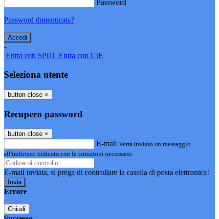
Password
Password dimenticata?
-
Entra con SPID
Entra con CIE
Seleziona utente
button close
×
Recupero password
button close
×
E-mail
Verrà inviato un messaggio
all'indirizzo indicato con le istruzioni necessarie.
E-mail inviata, si prega di controllare la casella di posta elettronica!
Errore
Chiudi
Successo