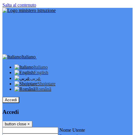
Salta al contenuto
Italiano
Italiano
English
عربى
Shqiptare
Română
Accedi
Accedi
button close
×
Nome Utente