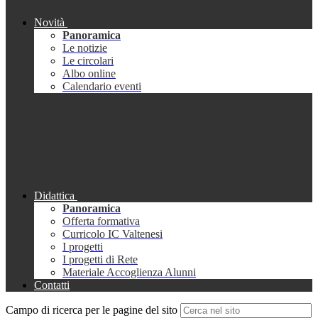
Novità
Panoramica
Le notizie
Le circolari
Albo online
Calendario eventi
Didattica
Panoramica
Offerta formativa
Curricolo IC Valtenesi
I progetti
I progetti di Rete
Materiale Accoglienza Alunni
Contatti
Campo di ricerca per le pagine del sito