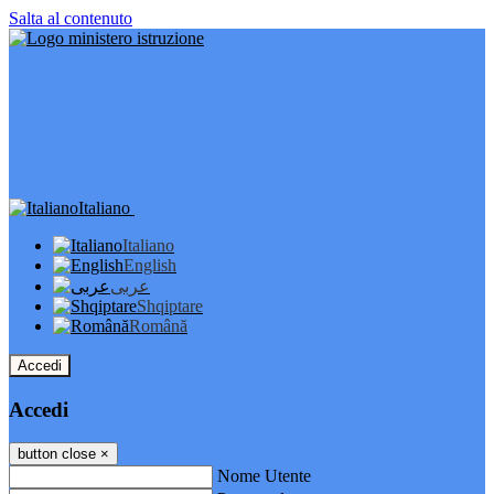
Salta al contenuto
Italiano
Italiano
English
عربى
Shqiptare
Română
Accedi
Accedi
button close
×
Nome Utente