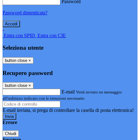
Password
Password dimenticata?
-
Entra con SPID
Entra con CIE
Seleziona utente
button close
×
Recupero password
button close
×
E-mail
Verrà inviato un messaggio
all'indirizzo indicato con le istruzioni necessarie.
E-mail inviata, si prega di controllare la casella di posta elettronica!
Errore
Chiudi
Successo