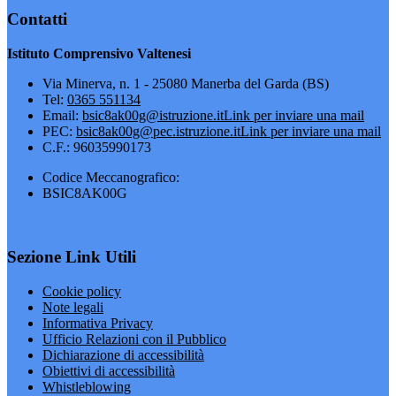
Contatti
Istituto Comprensivo Valtenesi
Via Minerva, n. 1 - 25080 Manerba del Garda (BS)
Tel:
0365 551134
Email:
bsic8ak00g@istruzione.it
Link per inviare una mail
PEC:
bsic8ak00g@pec.istruzione.it
Link per inviare una mail
C.F.: 96035990173
Codice Meccanografico:
BSIC8AK00G
Sezione Link Utili
Cookie policy
Note legali
Informativa Privacy
Ufficio Relazioni con il Pubblico
Dichiarazione di accessibilità
Obiettivi di accessibilità
Whistleblowing