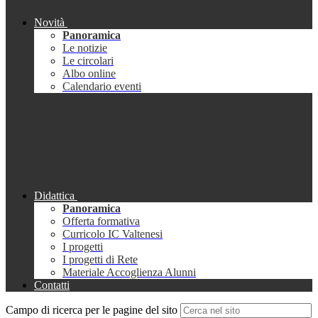
Novità
Panoramica
Le notizie
Le circolari
Albo online
Calendario eventi
Didattica
Panoramica
Offerta formativa
Curricolo IC Valtenesi
I progetti
I progetti di Rete
Materiale Accoglienza Alunni
Contatti
Campo di ricerca per le pagine del sito