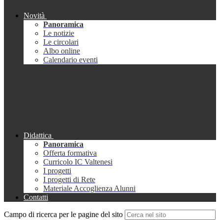
Novità
Panoramica
Le notizie
Le circolari
Albo online
Calendario eventi
Didattica
Panoramica
Offerta formativa
Curricolo IC Valtenesi
I progetti
I progetti di Rete
Materiale Accoglienza Alunni
Contatti
Campo di ricerca per le pagine del sito