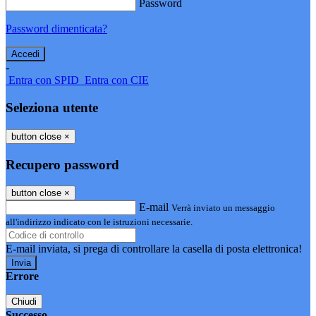
Password
Password dimenticata?
-
Entra con SPID
Entra con CIE
Seleziona utente
button close
×
Recupero password
button close
×
E-mail
Verrà inviato un messaggio
all'indirizzo indicato con le istruzioni necessarie.
E-mail inviata, si prega di controllare la casella di posta elettronica!
Errore
Chiudi
Successo