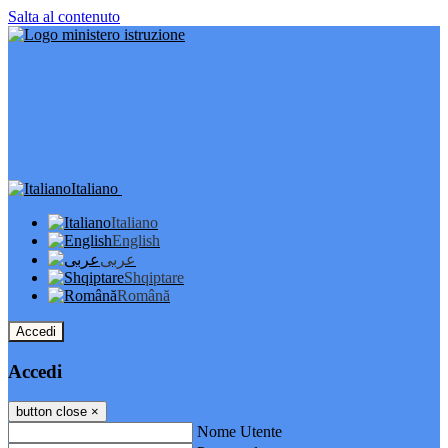
Salta al contenuto
Italiano
Italiano
English
عربى
Shqiptare
Română
Accedi
Accedi
button close
×
Nome Utente