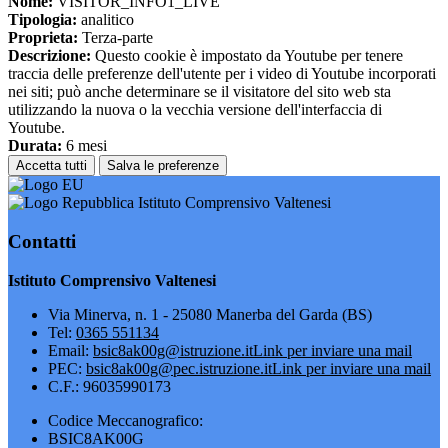
Nome:
VISITOR_INFO1_LIVE
Tipologia:
analitico
Proprieta:
Terza-parte
Descrizione:
Questo cookie è impostato da Youtube per tenere
traccia delle preferenze dell'utente per i video di Youtube incorporati
nei siti; può anche determinare se il visitatore del sito web sta
utilizzando la nuova o la vecchia versione dell'interfaccia di
Youtube.
Durata:
6 mesi
Accetta tutti
Salva le preferenze
Istituto Comprensivo Valtenesi
Contatti
Istituto Comprensivo Valtenesi
Via Minerva, n. 1 - 25080 Manerba del Garda (BS)
Tel:
0365 551134
Email:
bsic8ak00g@istruzione.it
Link per inviare una mail
PEC:
bsic8ak00g@pec.istruzione.it
Link per inviare una mail
C.F.: 96035990173
Codice Meccanografico:
BSIC8AK00G