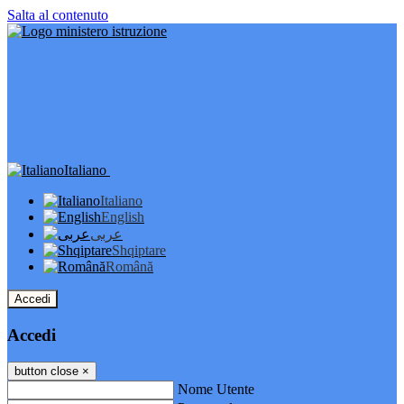
Salta al contenuto
Italiano
Italiano
English
عربى
Shqiptare
Română
Accedi
Accedi
button close
×
Nome Utente