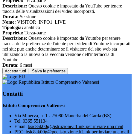
Proprieta:
Terza-parte
Descrizione:
Questo cookie è impostato da YouTube per tenere
traccia delle visualizzazioni dei video incorporati.
Durata:
Sessione
Nome:
VISITOR_INFO1_LIVE
Tipologia:
analitico
Proprieta:
Terza-parte
Descrizione:
Questo cookie è impostato da Youtube per tenere
traccia delle preferenze dell'utente per i video di Youtube incorporati
nei siti; può anche determinare se il visitatore del sito web sta
utilizzando la nuova o la vecchia versione dell'interfaccia di
Youtube.
Durata:
6 mesi
Accetta tutti
Salva le preferenze
Istituto Comprensivo Valtenesi
Contatti
Istituto Comprensivo Valtenesi
Via Minerva, n. 1 - 25080 Manerba del Garda (BS)
Tel:
0365 551134
Email:
bsic8ak00g@istruzione.it
Link per inviare una mail
PEC:
bsic8ak00g@pec.istruzione.it
Link per inviare una mail