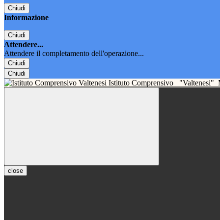
Chiudi
Informazione
Chiudi
Attendere...
Attendere il completamento dell'operazione...
Chiudi
Chiudi
Istituto Comprensivo
"Valtenesi"
close