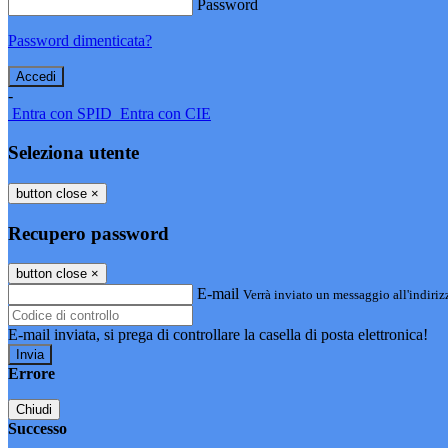
Password
Password dimenticata?
-
Entra con SPID
Entra con CIE
Seleziona utente
button close
×
Recupero password
button close
×
E-mail
Verrà inviato un messaggio all'indirizz
E-mail inviata, si prega di controllare la casella di posta elettronica!
Errore
Chiudi
Successo