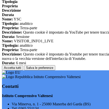
Tipologia
Proprieta
Descrizione
Durata
Nome:
YSC
Tipologia:
analitico
Proprieta:
Terza-parte
Descrizione:
Questo cookie è impostato da YouTube per tenere traccia 
Durata:
Sessione
Nome:
VISITOR_INFO1_LIVE
Tipologia:
analitico
Proprieta:
Terza-parte
Descrizione:
Questo cookie è impostato da Youtube per tenere traccia de
nuova o la vecchia versione dell'interfaccia di Youtube.
Durata:
6 mesi
Accetta tutti
Salva le preferenze
Istituto Comprensivo Valtenesi
Contatti
Istituto Comprensivo Valtenesi
Via Minerva, n. 1 - 25080 Manerba del Garda (BS)
Tel:
0365 551134