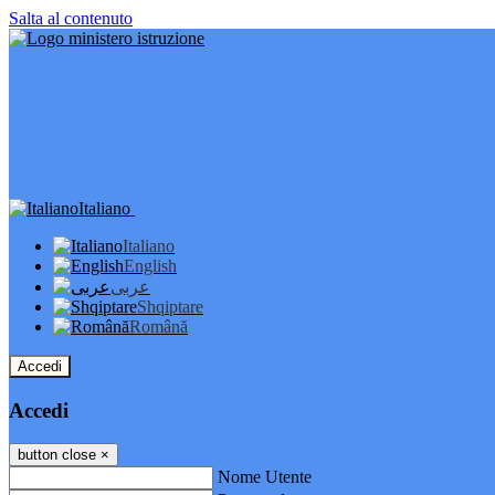
Salta al contenuto
Italiano
Italiano
English
عربى
Shqiptare
Română
Accedi
Accedi
button close
×
Nome Utente