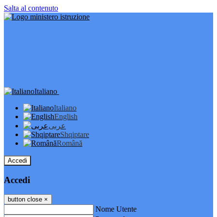
Salta al contenuto
Italiano
Italiano
English
عربى
Shqiptare
Română
Accedi
Accedi
button close
×
Nome Utente