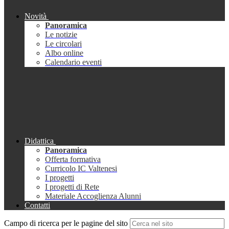
Novità
Panoramica
Le notizie
Le circolari
Albo online
Calendario eventi
Didattica
Panoramica
Offerta formativa
Curricolo IC Valtenesi
I progetti
I progetti di Rete
Materiale Accoglienza Alunni
Contatti
Campo di ricerca per le pagine del sito