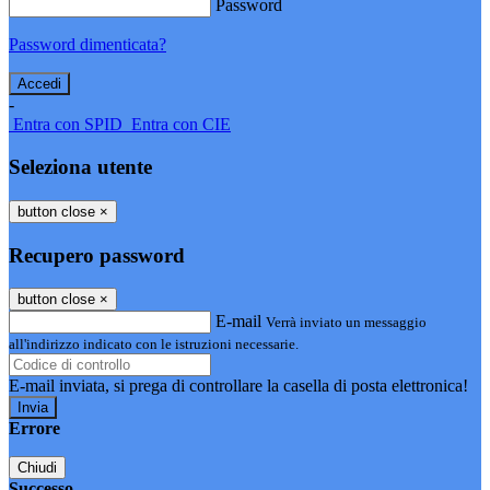
Password
Password dimenticata?
-
Entra con SPID
Entra con CIE
Seleziona utente
button close
×
Recupero password
button close
×
E-mail
Verrà inviato un messaggio
all'indirizzo indicato con le istruzioni necessarie.
E-mail inviata, si prega di controllare la casella di posta elettronica!
Errore
Chiudi
Successo