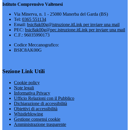
Istituto Comprensivo Valtenesi
Via Minerva, n. 1 - 25080 Manerba del Garda (BS)
Tel:
0365 551134
Email:
bsic8ak00g@istruzione.it
Link per inviare una mail
PEC:
bsic8ak00g@pec.istruzione.it
Link per inviare una mail
C.F.: 96035990173
Codice Meccanografico:
BSIC8AK00G
Sezione Link Utili
Cookie policy
Note legali
Informativa Privacy
Ufficio Relazioni con il Pubblico
Dichiarazione di accessibilità
Obiettivi di accessibilità
Whistleblowing
Gestione consensi cookie
Amministrazione trasparente