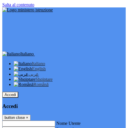
Salta al contenuto
Italiano
Italiano
English
عربى
Shqiptare
Română
Accedi
Accedi
button close
×
Nome Utente