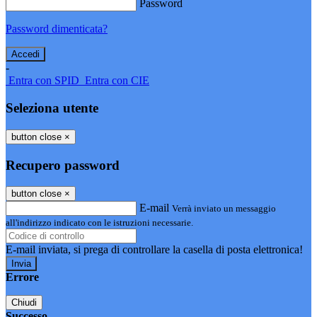
Password
Password dimenticata?
-
Entra con SPID
Entra con CIE
Seleziona utente
button close
×
Recupero password
button close
×
E-mail
Verrà inviato un messaggio
all'indirizzo indicato con le istruzioni necessarie.
E-mail inviata, si prega di controllare la casella di posta elettronica!
Errore
Chiudi
Successo