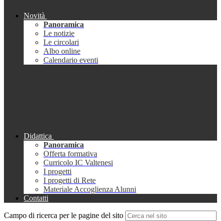
Novità
Panoramica
Le notizie
Le circolari
Albo online
Calendario eventi
Didattica
Panoramica
Offerta formativa
Curricolo IC Valtenesi
I progetti
I progetti di Rete
Materiale Accoglienza Alunni
Contatti
Campo di ricerca per le pagine del sito