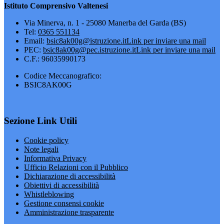
Istituto Comprensivo Valtenesi
Via Minerva, n. 1 - 25080 Manerba del Garda (BS)
Tel:
0365 551134
Email:
bsic8ak00g@istruzione.it
Link per inviare una mail
PEC:
bsic8ak00g@pec.istruzione.it
Link per inviare una mail
C.F.: 96035990173
Codice Meccanografico:
BSIC8AK00G
Sezione Link Utili
Cookie policy
Note legali
Informativa Privacy
Ufficio Relazioni con il Pubblico
Dichiarazione di accessibilità
Obiettivi di accessibilità
Whistleblowing
Gestione consensi cookie
Amministrazione trasparente