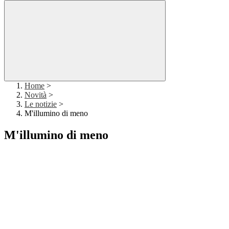
Home
>
Novità
>
Le notizie
>
M'illumino di meno
M'illumino di meno