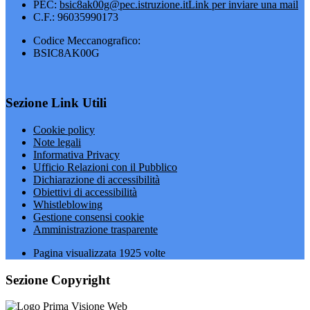
PEC:
bsic8ak00g@pec.istruzione.it
Link per inviare una mail
C.F.: 96035990173
Codice Meccanografico:
BSIC8AK00G
Sezione Link Utili
Cookie policy
Note legali
Informativa Privacy
Ufficio Relazioni con il Pubblico
Dichiarazione di accessibilità
Obiettivi di accessibilità
Whistleblowing
Gestione consensi cookie
Amministrazione trasparente
Pagina visualizzata
1925
volte
Sezione Copyright