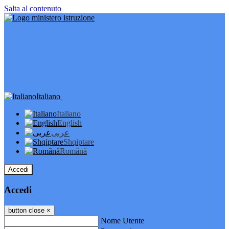
Salta al contenuto
Italiano
Italiano
English
عربى
Shqiptare
Română
Accedi
Accedi
button close
×
Nome Utente