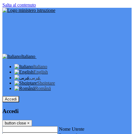
Salta al contenuto
Italiano
Italiano
English
عربى
Shqiptare
Română
Accedi
Accedi
button close
×
Nome Utente