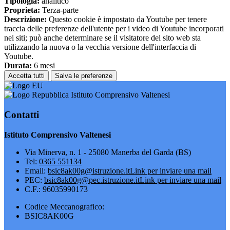
Tipologia:
analitico
Proprieta:
Terza-parte
Descrizione:
Questo cookie è impostato da Youtube per tenere
traccia delle preferenze dell'utente per i video di Youtube incorporati
nei siti; può anche determinare se il visitatore del sito web sta
utilizzando la nuova o la vecchia versione dell'interfaccia di
Youtube.
Durata:
6 mesi
Accetta tutti
Salva le preferenze
Istituto Comprensivo Valtenesi
Contatti
Istituto Comprensivo Valtenesi
Via Minerva, n. 1 - 25080 Manerba del Garda (BS)
Tel:
0365 551134
Email:
bsic8ak00g@istruzione.it
Link per inviare una mail
PEC:
bsic8ak00g@pec.istruzione.it
Link per inviare una mail
C.F.: 96035990173
Codice Meccanografico:
BSIC8AK00G