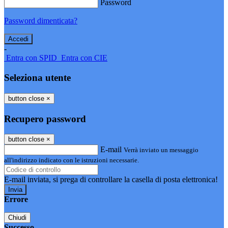
Password
Password dimenticata?
-
Entra con SPID
Entra con CIE
Seleziona utente
button close
×
Recupero password
button close
×
E-mail
Verrà inviato un messaggio
all'indirizzo indicato con le istruzioni necessarie.
E-mail inviata, si prega di controllare la casella di posta elettronica!
Errore
Chiudi
Successo