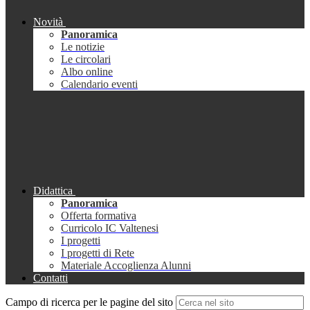
Novità
Panoramica
Le notizie
Le circolari
Albo online
Calendario eventi
Didattica
Panoramica
Offerta formativa
Curricolo IC Valtenesi
I progetti
I progetti di Rete
Materiale Accoglienza Alunni
Contatti
Campo di ricerca per le pagine del sito