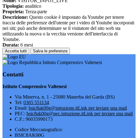
Nome:
VISITOR_INFO1_LIVE
Tipologia:
analitico
Proprieta:
Terza-parte
Descrizione:
Questo cookie è impostato da Youtube per tenere
traccia delle preferenze dell'utente per i video di Youtube incorporati
nei siti; può anche determinare se il visitatore del sito web sta
utilizzando la nuova o la vecchia versione dell'interfaccia di
Youtube.
Durata:
6 mesi
Accetta tutti
Salva le preferenze
Istituto Comprensivo Valtenesi
Contatti
Istituto Comprensivo Valtenesi
Via Minerva, n. 1 - 25080 Manerba del Garda (BS)
Tel:
0365 551134
Email:
bsic8ak00g@istruzione.it
Link per inviare una mail
PEC:
bsic8ak00g@pec.istruzione.it
Link per inviare una mail
C.F.: 96035990173
Codice Meccanografico:
BSIC8AK00G