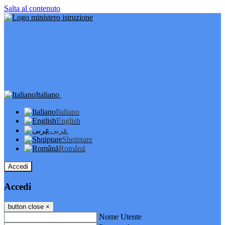
Salta al contenuto
Italiano
Italiano
English
عربى
Shqiptare
Română
Accedi
Accedi
button close
×
Nome Utente