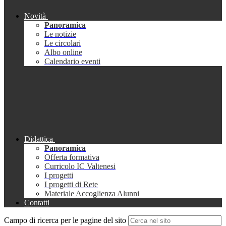
Novità
Panoramica
Le notizie
Le circolari
Albo online
Calendario eventi
Didattica
Panoramica
Offerta formativa
Curricolo IC Valtenesi
I progetti
I progetti di Rete
Materiale Accoglienza Alunni
Contatti
Campo di ricerca per le pagine del sito