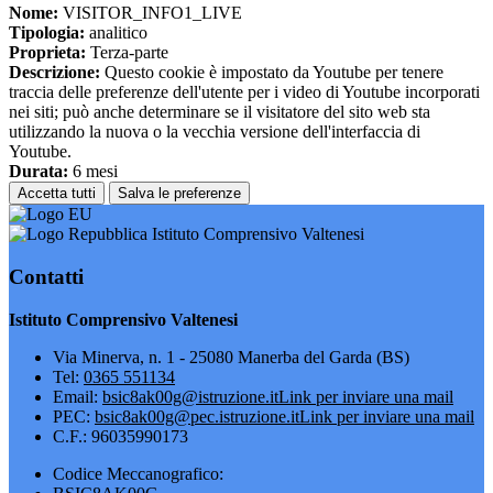
Nome:
VISITOR_INFO1_LIVE
Tipologia:
analitico
Proprieta:
Terza-parte
Descrizione:
Questo cookie è impostato da Youtube per tenere
traccia delle preferenze dell'utente per i video di Youtube incorporati
nei siti; può anche determinare se il visitatore del sito web sta
utilizzando la nuova o la vecchia versione dell'interfaccia di
Youtube.
Durata:
6 mesi
Accetta tutti
Salva le preferenze
Istituto Comprensivo Valtenesi
Contatti
Istituto Comprensivo Valtenesi
Via Minerva, n. 1 - 25080 Manerba del Garda (BS)
Tel:
0365 551134
Email:
bsic8ak00g@istruzione.it
Link per inviare una mail
PEC:
bsic8ak00g@pec.istruzione.it
Link per inviare una mail
C.F.: 96035990173
Codice Meccanografico: