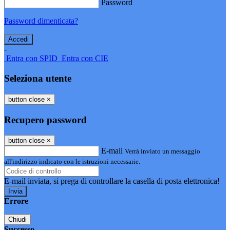
Password
Password dimenticata?
-
Entra con SPID
Entra con CIE
Seleziona utente
button close
×
Recupero password
button close
×
E-mail
Verrà inviato un messaggio
all'indirizzo indicato con le istruzioni necessarie.
E-mail inviata, si prega di controllare la casella di posta elettronica!
Errore
Chiudi
Successo