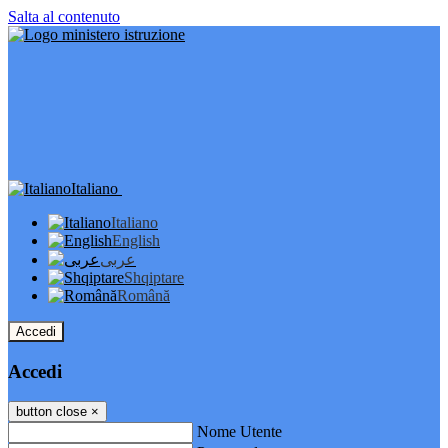
Salta al contenuto
Italiano
Italiano
English
عربى
Shqiptare
Română
Accedi
Accedi
button close
×
Nome Utente