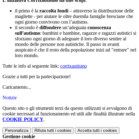
L’iniziativa Corrixautismo ha due scopi
:
il primo è la
raccolta fondi
– attraverso la distribuzione delle
magliette - per aiutare le oltre duemila famiglie bresciane che
ogni giorno convivono con l’autismo.
il secondo è
diffondere
un’adeguata
conoscenza
sull’autismo
: bambini e bambine, ragazze e ragazzi autistici si
sforzano ogni giorno di adeguare il loro diverso sentire al
mondo delle persone non autistiche. Il passo in avanti
auspicato è che il resto della popolazione inizi ad "entrare" nel
loro mondo.
Tutte le info al seguente link:
corrixautismo
Grazie a tutti per la partecipazione!
Caricamento...
Notizie
Questo sito o gli strumenti terzi da questo utilizzati si avvalgono di
cookie necessari al funzionamento ed utili alle finalità illustrate nella
COOKIE POLICY
.
Personalizza
Rifiuta tutti
i cookies
Accetta tutti
i cookies
Gestione cookie