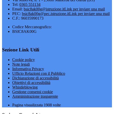
Tel:
0365 551134
Email:
bsic8ak00g@istruzione.it
Link per inviare una mail
PEC:
bsic8ak00g@pec.istruzione.it
Link per inviare una mail
C.F.: 96035990173
Codice Meccanografico:
BSIC8AK00G
Sezione Link Utili
Cookie policy
Note legali
Informativa Privacy
Ufficio Relazioni con il Pubblico
Dichiarazione di accessibilità
Obiettivi di accessibilità
Whistleblowing
Gestione consensi cookie
Amministrazione trasparente
Pagina visualizzata
1908
volte