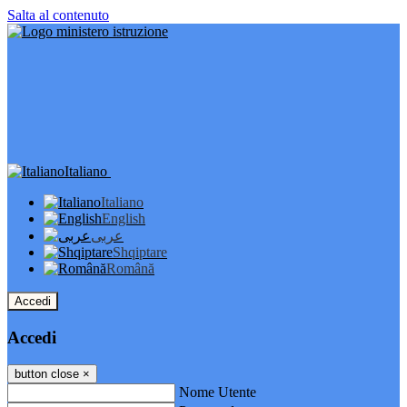
Salta al contenuto
Italiano
Italiano
English
عربى
Shqiptare
Română
Accedi
Accedi
button close
×
Nome Utente