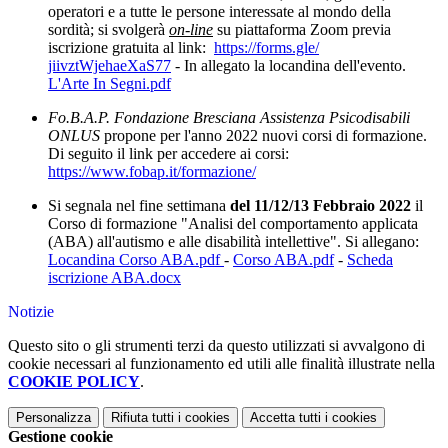
operatori e a tutte le persone interessate al mondo della
sordità; si svolgerà
on-line
su piattaforma Zoom previa
iscrizione gratuita al link:
https://forms.gle/
jiivztWjehaeXaS77
- In allegato la locandina dell'evento.
L'Arte In Segni.pdf
Fo.B.A.P. Fondazione Bresciana Assistenza Psicodisabili
ONLUS
propone per l'anno 2022 nuovi corsi di formazione.
Di seguito il link per accedere ai corsi:
https://www.fobap.it/formazione/
Si segnala nel fine settimana
del 11/12/13 Febbraio 2022
il
Corso di formazione "Analisi del comportamento applicata
(ABA) all'autismo e alle disabilità intellettive". Si allegano:
Locandina Corso ABA.pdf
-
Corso ABA.pdf
-
Scheda
iscrizione ABA.docx
Notizie
Questo sito o gli strumenti terzi da questo utilizzati si avvalgono di
cookie necessari al funzionamento ed utili alle finalità illustrate nella
COOKIE POLICY
.
Personalizza
Rifiuta tutti
i cookies
Accetta tutti
i cookies
Gestione cookie