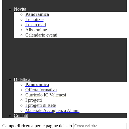
Novità
Panoramica
Le notizie
Le circolari
Albo online
Calendario eventi
Didattica
Panoramica
Offerta formativa
Curricolo IC Valtenesi
I progetti
I progetti di Rete
Materiale Accoglienza Alunni
Contatti
Campo di ricerca per le pagine del sito