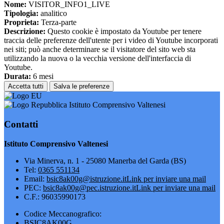
Nome:
VISITOR_INFO1_LIVE
Tipologia:
analitico
Proprieta:
Terza-parte
Descrizione:
Questo cookie è impostato da Youtube per tenere
traccia delle preferenze dell'utente per i video di Youtube incorporati
nei siti; può anche determinare se il visitatore del sito web sta
utilizzando la nuova o la vecchia versione dell'interfaccia di
Youtube.
Durata:
6 mesi
Accetta tutti
Salva le preferenze
Istituto Comprensivo Valtenesi
Contatti
Istituto Comprensivo Valtenesi
Via Minerva, n. 1 - 25080 Manerba del Garda (BS)
Tel:
0365 551134
Email:
bsic8ak00g@istruzione.it
Link per inviare una mail
PEC:
bsic8ak00g@pec.istruzione.it
Link per inviare una mail
C.F.: 96035990173
Codice Meccanografico:
BSIC8AK00G