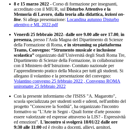
8 e 15 marzo 2022 -
Corso di formazione per insegnanti,
accreditato con il MIUR, sul
Disturbo Attentivo e la
Memoria di Lavoro
,
dalla teoria alla didattica,
lezioni on-
line
. Si allega presentazione:
Locandina autunno Disturbo
attentivo e ML 2022.pdf
Venerdì 25 febbraio 2022
-
dalle ore 9.00 alle ore 17.00
,
in
presenza,
presso l’Aula Magna del Dipartimento di Scienze
della Formazione di Roma,
e in streaming su piattaforma
Teams,
Convegno: “Strumento musicale e inclusione
scolastica”
organizzato dall’Università degli Studi Roma Tre,
Dipartimento di Scienze della Formazione, in collaborazione
con il Ministero dell’Istruzione- Comitato nazionale per
l’apprendimento pratico della Musica per tutti gli studenti. Si
allegano il volantino e la presentazione del convegno:
Volantino convegno 25 febbraio 2022 ,
Convegno ROMA
uniromatre 25 febbraio 2022
Con la presente informiamo che l'ISISS "A. Magarotto",
scuola specializzata per studenti sordi e udenti, nell'ambito del
progetto "Conoscere la Sordità", ha organizzato l'incontro
formativo su "L'Arte in Segni - Quali forme d'arte possono
essere valorizzate ed espresse attraverso la LIS? - Espressività
ed emozioni".
L'incontro si svolgerà 18/01/22 dalle ore
9:30 alle 11:00
ed è rivolto a docenti, allievi, genitori,