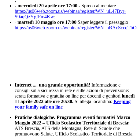
;
-
mercoledì
20 aprile ore 17:00
- Spreco alimentare
https://us06web.zoom.us/webinar/register/WN_uL47Byr-
S9aqQzYgfFm4Kw
;
-
martedì
10 maggio ore 17:00
Saper leggere il paesaggio
https://us06web.zoom.us/webinar/register/WN_hBAcSccqT
Internet .... una grande opportunità!
Informazione e
consigli sulla sicurezza in rete e sulle azioni di prevenzione:
serata formativa e gratuita on line per docenti e genitori
lunedì
11 aprile 2022 alle ore 20:30.
Si allega locandina:
Keeping
your family safe on line
Pratiche dialogiche. Programma eventi formativi Marzo –
Maggio 2022 – Ufficio Scolastico Territoriale di Brescia:
ATS Brescia, ATS della Montagna, Rete di Scuole che
promuovono Salute, Ufficio Scolastico Territoriale di Brescia,