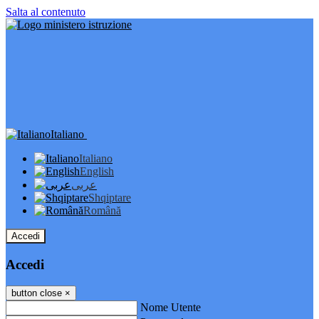
Salta al contenuto
Italiano
Italiano
English
عربى
Shqiptare
Română
Accedi
Accedi
button close
×
Nome Utente