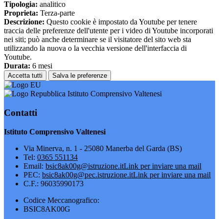
Tipologia:
analitico
Proprieta:
Terza-parte
Descrizione:
Questo cookie è impostato da Youtube per tenere
traccia delle preferenze dell'utente per i video di Youtube incorporati
nei siti; può anche determinare se il visitatore del sito web sta
utilizzando la nuova o la vecchia versione dell'interfaccia di
Youtube.
Durata:
6 mesi
Accetta tutti
Salva le preferenze
Istituto Comprensivo Valtenesi
Contatti
Istituto Comprensivo Valtenesi
Via Minerva, n. 1 - 25080 Manerba del Garda (BS)
Tel:
0365 551134
Email:
bsic8ak00g@istruzione.it
Link per inviare una mail
PEC:
bsic8ak00g@pec.istruzione.it
Link per inviare una mail
C.F.: 96035990173
Codice Meccanografico:
BSIC8AK00G