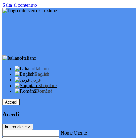
Salta al contenuto
Italiano
Italiano
English
عربى
Shqiptare
Română
Accedi
Accedi
button close
×
Nome Utente