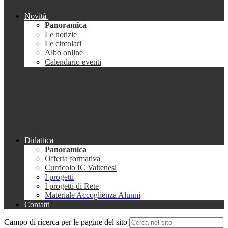
Novità
Panoramica
Le notizie
Le circolari
Albo online
Calendario eventi
Didattica
Panoramica
Offerta formativa
Curricolo IC Valtenesi
I progetti
I progetti di Rete
Materiale Accoglienza Alunni
Contatti
Campo di ricerca per le pagine del sito