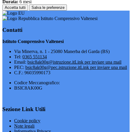
Durata:
6 mesi
Accetta tutti
Salva le preferenze
Istituto Comprensivo Valtenesi
Contatti
Istituto Comprensivo Valtenesi
Via Minerva, n. 1 - 25080 Manerba del Garda (BS)
Tel:
0365 551134
Email:
bsic8ak00g@istruzione.it
Link per inviare una mail
PEC:
bsic8ak00g@pec.istruzione.it
Link per inviare una mail
C.F.: 96035990173
Codice Meccanografico:
BSIC8AK00G
Sezione Link Utili
Cookie policy
Note legali
Informativa Privacy