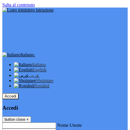
Salta al contenuto
Italiano
Italiano
English
عربى
Shqiptare
Română
Accedi
Accedi
button close
×
Nome Utente