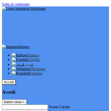
Salta al contenuto
Italiano
Italiano
English
عربى
Shqiptare
Română
Accedi
Accedi
button close
×
Nome Utente