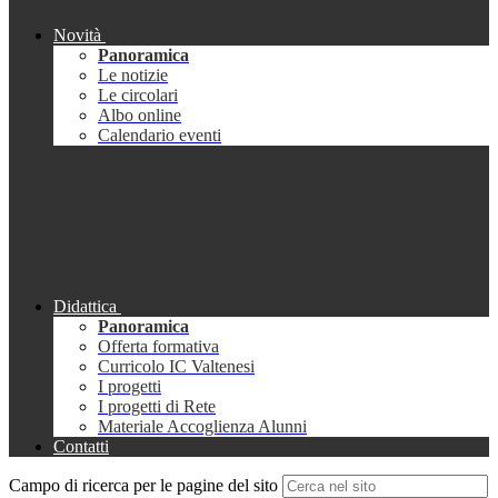
Novità
Panoramica
Le notizie
Le circolari
Albo online
Calendario eventi
Didattica
Panoramica
Offerta formativa
Curricolo IC Valtenesi
I progetti
I progetti di Rete
Materiale Accoglienza Alunni
Contatti
Campo di ricerca per le pagine del sito