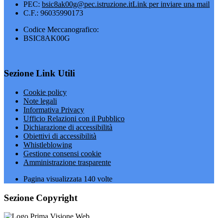
PEC:
bsic8ak00g@pec.istruzione.it
Link per inviare una mail
C.F.: 96035990173
Codice Meccanografico:
BSIC8AK00G
Sezione Link Utili
Cookie policy
Note legali
Informativa Privacy
Ufficio Relazioni con il Pubblico
Dichiarazione di accessibilità
Obiettivi di accessibilità
Whistleblowing
Gestione consensi cookie
Amministrazione trasparente
Pagina visualizzata
140
volte
Sezione Copyright