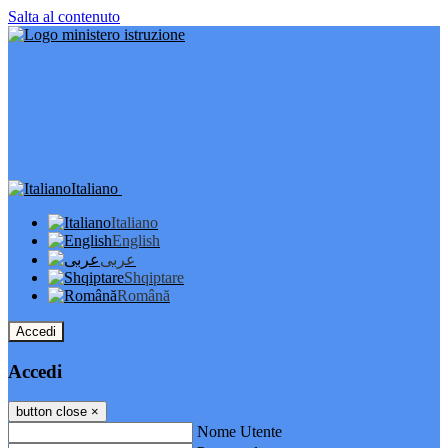
Salta al contenuto
Italiano
Italiano
English
عربى
Shqiptare
Română
Accedi
Accedi
button close
×
Nome Utente