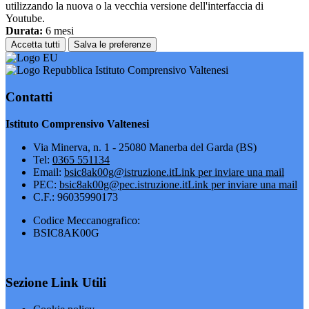
utilizzando la nuova o la vecchia versione dell'interfaccia di
Youtube.
Durata:
6 mesi
Accetta tutti
Salva le preferenze
Istituto Comprensivo Valtenesi
Contatti
Istituto Comprensivo Valtenesi
Via Minerva, n. 1 - 25080 Manerba del Garda (BS)
Tel:
0365 551134
Email:
bsic8ak00g@istruzione.it
Link per inviare una mail
PEC:
bsic8ak00g@pec.istruzione.it
Link per inviare una mail
C.F.: 96035990173
Codice Meccanografico:
BSIC8AK00G
Sezione Link Utili