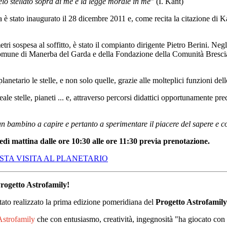
ielo stellato sopra di me e la legge morale in me
” (I. Kant)
è stato inaugurato il 28 dicembre 2011 e, come recita la citazione di K
tri sospesa al soffitto, è stato il compianto dirigente Pietro Berini. Negl
l Comune di Manerba del Garda e della Fondazione della Comunità Bresci
lanetario le stelle, e non solo quelle, grazie alle molteplici funzioni del
eale stelle, pianeti ... e, attraverso percorsi didattici opportunamente
 bambino a capire e pertanto a sperimentare il piacere del sapere e con
nedì mattina dalle ore 10:30 alle ore 11:30 previa prenotazione.
TA VISITA AL PLANETARIO
rogetto Astrofamily!
stato realizzato la prima edizione pomeridiana del
Progetto Astrofamily
strofamily
che con entusiasmo, creatività, ingegnosità "ha giocato con l