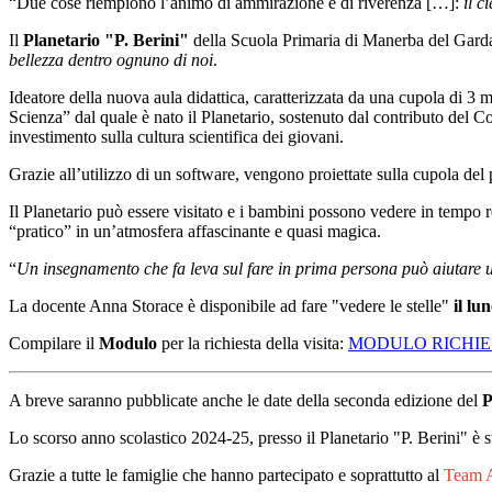
“Due cose riempiono l’animo di ammirazione e di riverenza […]:
il c
Il
Planetario "P. Berini"
della Scuola Primaria di Manerba del Garda 
bellezza dentro ognuno di noi
​.
Ideatore della nuova aula didattica, caratterizzata da una cupola di 3 me
Scienza” dal quale è nato il Planetario, sostenuto dal contributo de
investimento sulla cultura scientifica dei giovani.
Grazie all’utilizzo di un software, vengono proiettate sulla cupola del p
Il Planetario può essere visitato e i bambini possono vedere in tempo r
“pratico” in un’atmosfera affascinante e quasi magica.
“
Un insegnamento che fa leva sul fare in prima persona può aiutare un
La docente Anna Storace è disponibile ad fare "vedere le stelle"
il lu
Compilare il
Modulo
per la richiesta della visita:
MODULO RICHIES
A breve saranno pubblicate anche le date della seconda edizione del
P
Lo scorso anno scolastico 2024-25, presso il Planetario "P. Berini" è 
Grazie a tutte le famiglie che hanno partecipato e soprattutto al
Team A