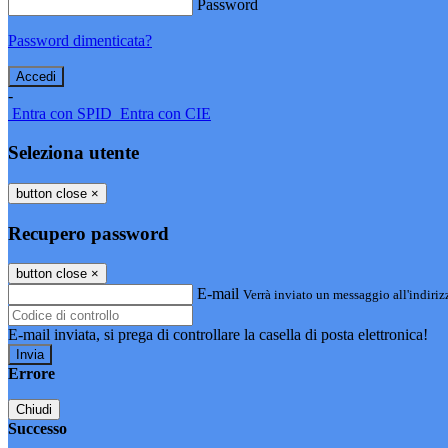
Password
Password dimenticata?
-
Entra con SPID
Entra con CIE
Seleziona utente
button close
×
Recupero password
button close
×
E-mail
Verrà inviato un messaggio all'indirizz
E-mail inviata, si prega di controllare la casella di posta elettronica!
Errore
Chiudi
Successo