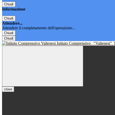
Chiudi
Informazione
Chiudi
Attendere...
Attendere il completamento dell'operazione...
Chiudi
Chiudi
Istituto Comprensivo
"Valtenesi"
close