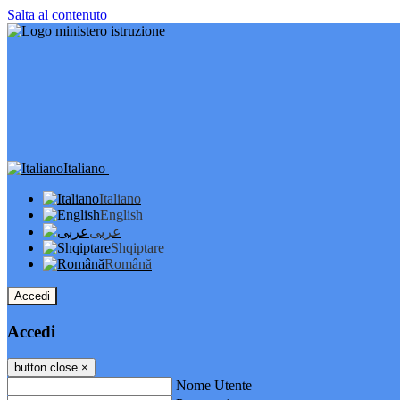
Salta al contenuto
Italiano
Italiano
English
عربى
Shqiptare
Română
Accedi
Accedi
button close
×
Nome Utente