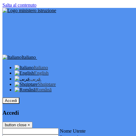
Salta al contenuto
Italiano
Italiano
English
عربى
Shqiptare
Română
Accedi
Accedi
button close
×
Nome Utente