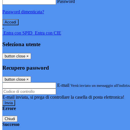
Password
Password dimenticata?
-
Entra con SPID
Entra con CIE
Seleziona utente
button close
×
Recupero password
button close
×
E-mail
Verrà inviato un messaggio all'indirizz
E-mail inviata, si prega di controllare la casella di posta elettronica!
Errore
Chiudi
Successo