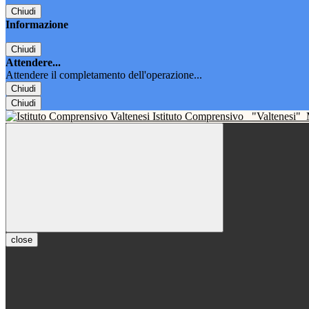
Chiudi
Informazione
Chiudi
Attendere...
Attendere il completamento dell'operazione...
Chiudi
Chiudi
Istituto Comprensivo
"Valtenesi"
close