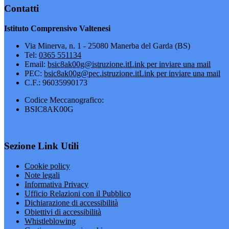
Contatti
Istituto Comprensivo Valtenesi
Via Minerva, n. 1 - 25080 Manerba del Garda (BS)
Tel:
0365 551134
Email:
bsic8ak00g@istruzione.it
Link per inviare una mail
PEC:
bsic8ak00g@pec.istruzione.it
Link per inviare una mail
C.F.: 96035990173
Codice Meccanografico:
BSIC8AK00G
Sezione Link Utili
Cookie policy
Note legali
Informativa Privacy
Ufficio Relazioni con il Pubblico
Dichiarazione di accessibilità
Obiettivi di accessibilità
Whistleblowing